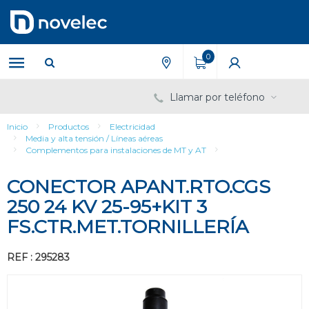
Saltar
Saltar
al
al
contenido
menú
de
0
navegación
Llamar por teléfono
Inicio
Productos
Electricidad
Media y alta tensión / Líneas aéreas
Complementos para instalaciones de MT y AT
CONECTOR APANT.RTO.CGS
250 24 KV 25-95+KIT 3
FS.CTR.MET.TORNILLERÍA
REF : 295283