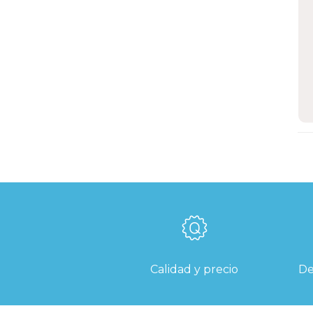
l
A
s
p
i
v
E
Calidad y precio
De