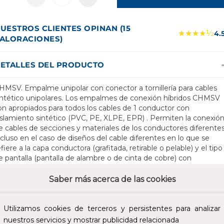
UESTROS CLIENTES OPINAN (15
★★★★½
4.
ALORACIONES)
ETALLES DEL PRODUCTO
HMSV. Empalme unipolar con conector a tornillería para cables
intético unipolares. Los empalmes de conexión híbridos CHMSV
on apropiados para todos los cables de 1 conductor con
islamiento sintético (PVC, PE, XLPE, EPR) . Permiten la conexió
e cables de secciones y materiales de los conductores diferente
ncluso en el caso de diseños del cable diferentes en lo que se
efiere a la capa conductora (grafitada, retirable o pelable) y el tipo
e pantalla (pantalla de alambre o de cinta de cobre) con
onectores tipo tornillo. También utilizable para cables Um = 7,2 kV
ntonces debe comprobarse el diámetro min. encima del
Saber más acerca de las cookies
islamiento del conductor. Empalmes de conexión con secciones
ás grandes a petición control de campo seguro debido a los
lementos de control de campo de silicona permanentemente
Utilizamos cookies de terceros y persistentes para analizar
lásticos, Tanto para los conductores de Cu como de AI, Para tod
nuestros servicios y mostrar publicidad relacionada