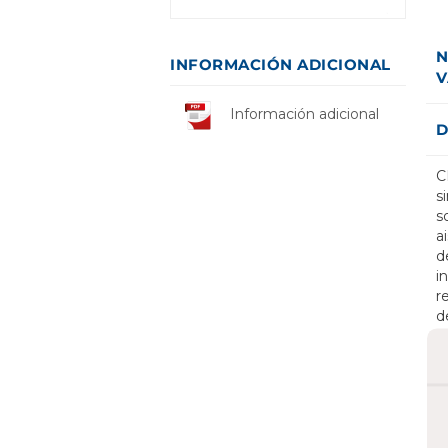
N
INFORMACIÓN ADICIONAL
V
Información adicional
D
C
s
s
a
d
i
r
d
c
e
a
m
e
e