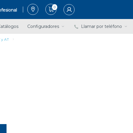
0
fesional
atálogos
Configuradores
Llamar por teléfono
 y AT