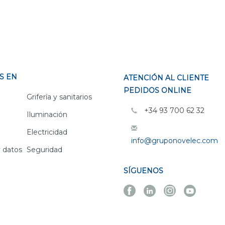
S EN
ATENCIÓN AL CLIENTE
PEDIDOS ONLINE
Grifería y sanitarios
+34 93 700 62 32
Iluminación
Electricidad
info@gruponovelec.com
 datos
Seguridad
SÍGUENOS
Facebook
Linkedin
Instagra
Yout
Novelec
Novelec
Novelec
Novel