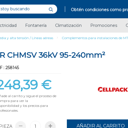
Obtén condiciones como pro
ctricidad
Fontanería
Climatización
Promociones
C
dia y alta tensión / Líneas aéreas
Complementos para instalaciones de MT
R CHMSV 36kV 95-240mm²
 : 258145
248,39 €
ade al carrito y sigue el proceso de
ompra para ver la
sponibilidad y los precios para
ofesionales.
AÑADIR AL CARRITO
PIEZA