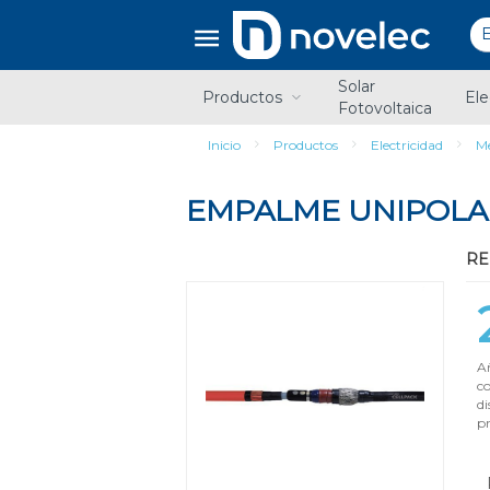
Saltar
Saltar
al
al
contenido
menú
de
Solar
navegación
Productos
Ele
Fotovoltaica
Inicio
Productos
Electricidad
Me
EMPALME UNIPOLA
REF
Añ
c
di
pr