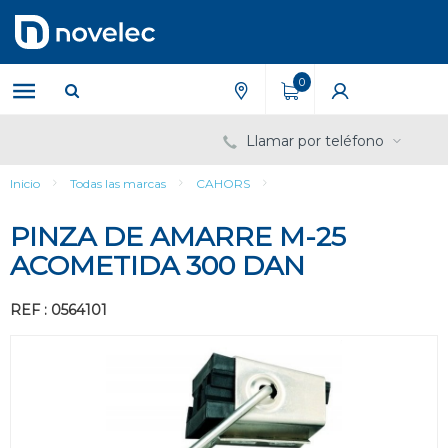
Saltar
Saltar
al
al
contenido
menú
de
0
navegación
Llamar por teléfono
Inicio
Todas las marcas
CAHORS
PINZA DE AMARRE M-25
ACOMETIDA 300 DAN
REF : 0564101