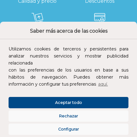
Calidad y precio
Descuentos
Saber más acerca de las cookies
Devoluciones
Pago seguro
Utilizamos cookies de terceros y persistentes para
analizar nuestros servicios y mostrar publicidad
relacionada
con las preferencias de los usuarios en base a sus
Atención al cliente
hábitos de navegación. Puedes obtener más
información y configurar tus preferencias
aquí.
Aceptar todo
Rechazar
CONÓCENOS
Configurar
ESPECIALISTAS EN