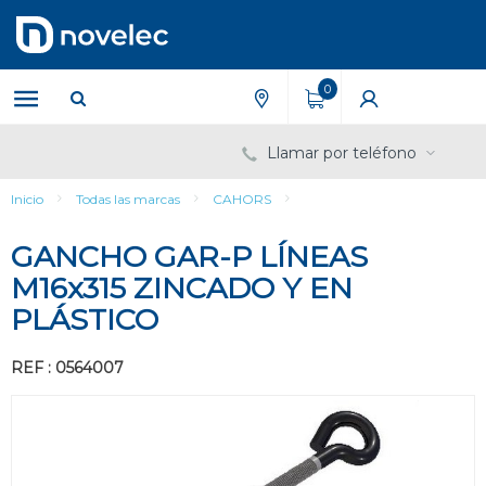
Saltar
Saltar
al
al
contenido
menú
de
0
navegación
Llamar por teléfono
Inicio
Todas las marcas
CAHORS
GANCHO GAR-P LÍNEAS
M16x315 ZINCADO Y EN
PLÁSTICO
REF : 0564007