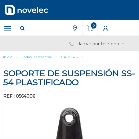
Saltar
Saltar
al
al
contenido
menú
de
0
navegación
Llamar por teléfono
Inicio
Todas las marcas
CAHORS
SOPORTE DE SUSPENSIÓN SS-
54 PLASTIFICADO
REF : 0564006