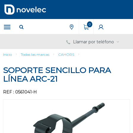
Saltar
Saltar
al
al
contenido
menú
de
0
navegación
Llamar por teléfono
Inicio
Todas las marcas
CAHORS
SOPORTE SENCILLO PARA
LÍNEA ARC-21
REF : 0561041-H