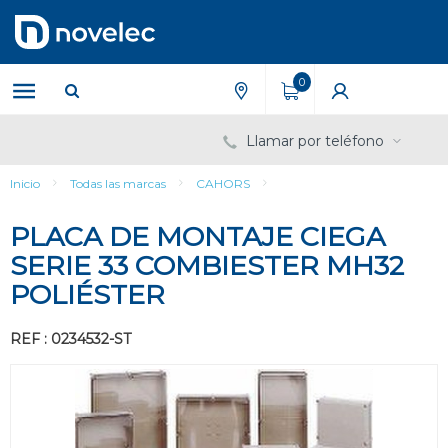
Saltar
Saltar
al
al
contenido
menú
de
0
navegación
Llamar por teléfono
Inicio
Todas las marcas
CAHORS
PLACA DE MONTAJE CIEGA
SERIE 33 COMBIESTER MH32
POLIÉSTER
REF : 0234532-ST