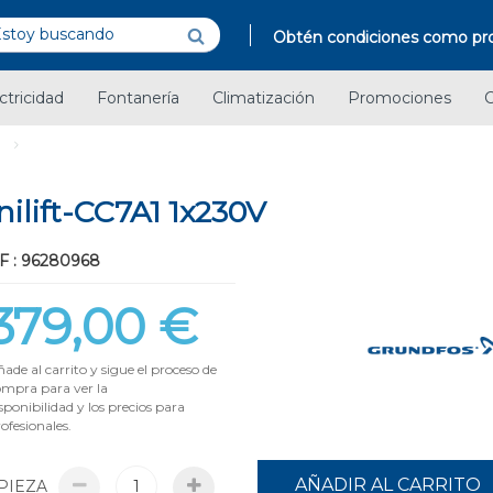
Obtén condiciones como pro
ctricidad
Fontanería
Climatización
Promociones
C
ift-CC7A1 1x230V
F : 96280968
379,00 €
ade al carrito y sigue el proceso de
ompra para ver la
sponibilidad y los precios para
ofesionales.
AÑADIR AL CARRITO
PIEZA