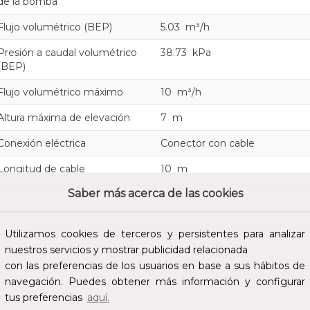
de la bomba
Flujo volumétrico (BEP)
5.03 m³/h
Presión a caudal volumétrico
38.73 kPa
(BEP)
Flujo volumétrico máximo
10 m³/h
Altura máxima de elevación
7 m
Conexión eléctrica
Conector con cable
Longitud de cable
10 m
Saber más acerca de las cookies
Tensión nominal
220 - 240 V
Número de fases
1
Utilizamos cookies de terceros y persistentes para analizar
Frecuencia
50 Hz
nuestros servicios y mostrar publicidad relacionada
con las preferencias de los usuarios en base a sus hábitos de
Intensidad nominal
1.8 A
navegación. Puedes obtener más información y configurar
Potencia de motor absorbida
0.38 kW
tus preferencias
aquí.