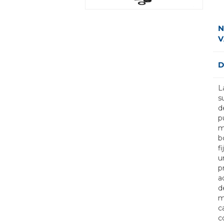
N
V
D
L
s
d
p
m
b
f
u
p
a
d
m
c
c