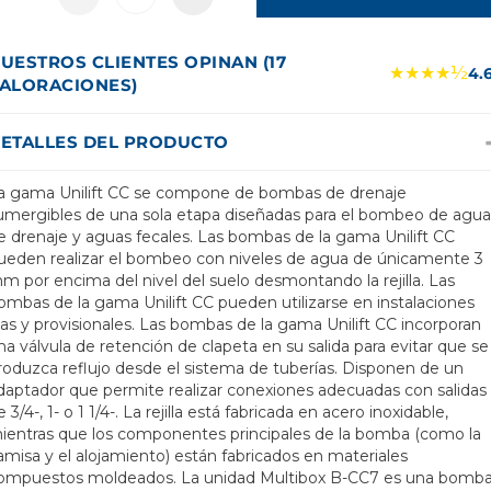
UESTROS CLIENTES OPINAN (17
★★★★½
4.
ALORACIONES)
ETALLES DEL PRODUCTO
a gama Unilift CC se compone de bombas de drenaje
umergibles de una sola etapa diseñadas para el bombeo de agua
e drenaje y aguas fecales. Las bombas de la gama Unilift CC
ueden realizar el bombeo con niveles de agua de únicamente 3
m por encima del nivel del suelo desmontando la rejilla. Las
ombas de la gama Unilift CC pueden utilizarse en instalaciones
ijas y provisionales. Las bombas de la gama Unilift CC incorporan
na válvula de retención de clapeta en su salida para evitar que se
roduzca reflujo desde el sistema de tuberías. Disponen de un
daptador que permite realizar conexiones adecuadas con salidas
e 3/4-, 1- o 1 1/4-. La rejilla está fabricada en acero inoxidable,
ientras que los componentes principales de la bomba (como la
amisa y el alojamiento) están fabricados en materiales
ompuestos moldeados. La unidad Multibox B-CC7 es una bomb