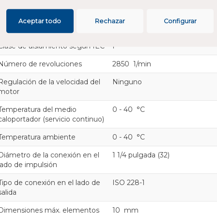
(P1)
Potencia de salida de motor
0.17 kW
Aceptar todo
Rechazar
Configurar
(P2)
Clase de aislamiento según IEC
F
Número de revoluciones
2850 1/min
Regulación de la velocidad del
Ninguno
motor
Temperatura del medio
0 - 40 °C
caloportador (servicio continuo)
Temperatura ambiente
0 - 40 °C
Diámetro de la conexión en el
1 1/4 pulgada (32)
lado de impulsión
Tipo de conexión en el lado de
ISO 228-1
salida
Dimensiones máx. elementos
10 mm