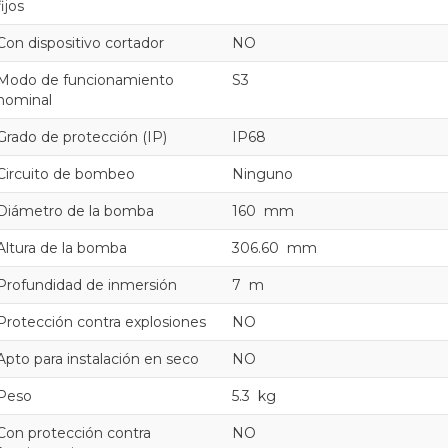
fijos
Con dispositivo cortador
NO
Modo de funcionamiento
S3
nominal
Grado de protección (IP)
IP68
Circuito de bombeo
Ninguno
Diámetro de la bomba
160 mm
Altura de la bomba
306.60 mm
Profundidad de inmersión
7 m
Protección contra explosiones
NO
Apto para instalación en seco
NO
Peso
5.3 kg
Con protección contra
NO