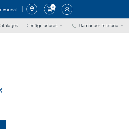
0
fesional
atálogos
Configuradores
Llamar por teléfono