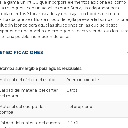
e la gama Unilift CC que incorpora elementos adicionales, como
na manguera con un acoplamiento Storz, un adaptador para
coplamientos Storz roscados y una caja con bordes de malla
erforada que se utiliza a modo de rejilla previa a la bomba. Es una
olución idónea para aquellas situaciones en las que se desee
isponer de una bomba de emergencia para viviendas unifamiliare
nte una posible inundación de estas.
SPECIFICACIONES
Bomba sumergible para aguas residuales
Material del cárter del motor
Acero inoxidable
Calidad del material del cárter
Otros
del motor
Material del cuerpo de la
Polipropileno
bomba
Calidad del material del cuerpo
PP-GF