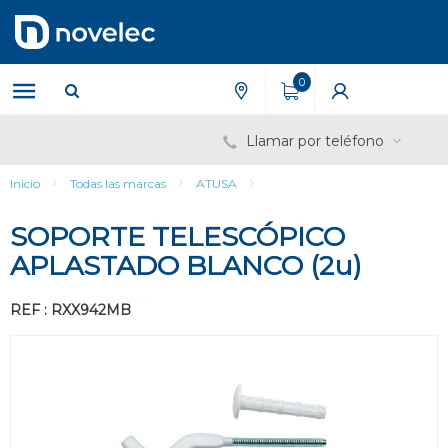
Saltar
Saltar
al
al
contenido
menú
de
0
navegación
Llamar por teléfono
Inicio
Todas las marcas
ATUSA
SOPORTE TELESCÓPICO
APLASTADO BLANCO (2u)
REF : RXX942MB