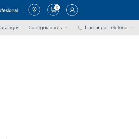
0
fesional
atálogos
Configuradores
Llamar por teléfono