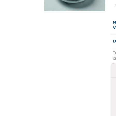
N
V
D
T
c
r
d
r
c
A
m
s
v
E