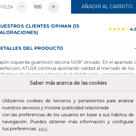
AÑADIR AL CARRITO
PIEZA
UESTROS CLIENTES OPINAN (15
★★★★½
4.
ALORACIONES)
ETALLES DEL PRODUCTO
apón izquierda guarnición silicona 1x1/8" zincado. En el apartado 
alefacción, ATUSA continúa aportando calidad al mercado de los
adiadores de aluminio a través de la distribución - representación
e la marca GLOBAL. Esta prestigiosa empresa italiana fabrica los
Saber más acerca de las cookies
adiadores de aluminio fundido aplicando un elevado nivel de
alidad que garantiza fiabilidad y larga duración de sus productos.
demás de los emisores térmicos SYC, existen otros productos de
Utilizamos cookies de terceros y persistentes para analizar
undo de la calefacción como: radiadores toalleros, tapones,
nuestros servicios y mostrar publicidad relacionada
oportes, florones, Purgador dees, y todo tipo de accesorios
con las preferencias de los usuarios en base a sus hábitos de
inculados.
navegación. Puedes obtener más información y configurar
tus preferencias
aquí.
SPECIFICACIONES