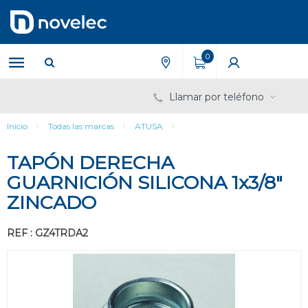
Saltar
Saltar
al
al
contenido
menú
de
0
navegación
Llamar por teléfono
Inicio
Todas las marcas
ATUSA
TAPÓN DERECHA
GUARNICIÓN SILICONA 1x3/8"
ZINCADO
REF : GZ4TRDA2