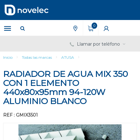
Saltar
Saltar
al
al
contenido
menú
de
0
navegación
Llamar por teléfono
Inicio
Todas las marcas
ATUSA
RADIADOR DE AGUA MIX 350
CON 1 ELEMENTO
440x80x95mm 94-120W
ALUMINIO BLANCO
REF : GMIX3501