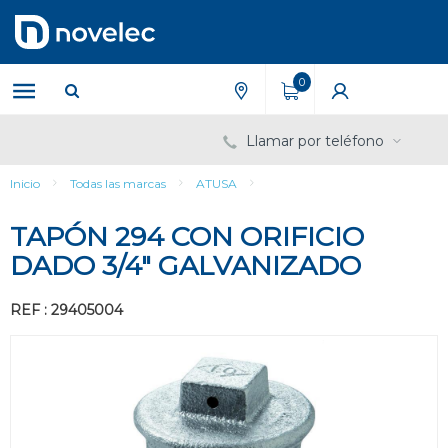
Saltar
Saltar
al
al
contenido
menú
de
0
navegación
Llamar por teléfono
Inicio
Todas las marcas
ATUSA
TAPÓN 294 CON ORIFICIO
DADO 3/4" GALVANIZADO
REF : 29405004