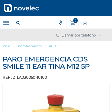
Saltar
Saltar
al
al
contenido
menú
de
0
navegación
Llamar por teléfono
Inicio
Todas las marcas
ABB
PARO EMERGENCIA CDS
SMILE 11 EAR TINA M12 5P
REF : 2TLA030050R0100