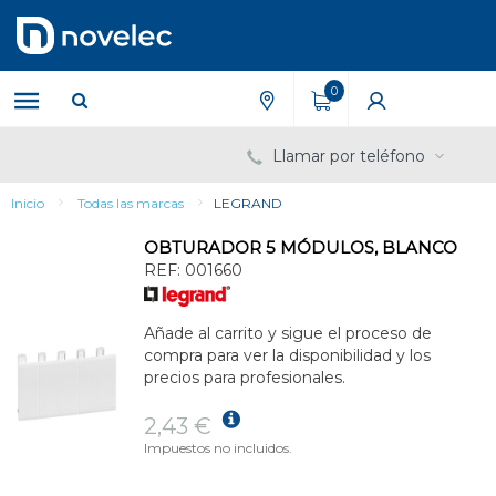
Saltar
Saltar
al
al
contenido
menú
de
0
navegación
Llamar por teléfono
Inicio
Todas las marcas
LEGRAND
OBTURADOR 5 MÓDULOS, BLANCO
REF:
001660
Añade al carrito y sigue el proceso de
compra para ver la disponibilidad y los
precios para profesionales.
2,43 €
Impuestos no incluidos.