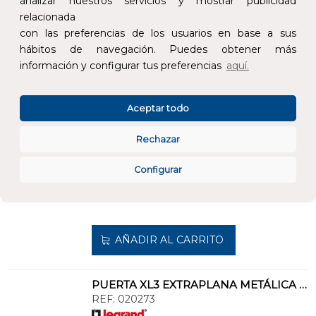
analizar nuestros servicios y mostrar publicidad
relacionada
AÑADIR AL CARRITO
con las preferencias de los usuarios en base a sus
hábitos de navegación. Puedes obtener más
información y configurar tus preferencias
aquí.
PUERTA METÁLICA XL3 160/400 900H
REF:
020255
Aceptar todo
Añade al carrito y sigue el proceso de
compra para ver la disponibilidad y los
Rechazar
precios para profesionales.
Configurar
384,89 €
Impuestos no incluidos.
AÑADIR AL CARRITO
PUERTA XL3 EXTRAPLANA METÁLICA 600H
REF:
020273