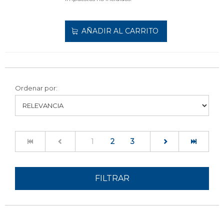
AÑADIR AL CARRITO
Ordenar por:
(current)
1
2
3
FILTRAR