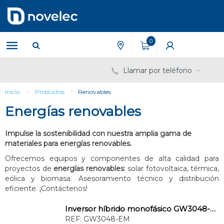
Saltar
Saltar
al
al
contenido
menú
de
0
navegación
Llamar por teléfono
Inicio
Productos
Renovables
Energías renovables
Impulse la sostenibilidad con nuestra amplia gama de
materiales para energías renovables.
Ofrecemos equipos y componentes de alta calidad para
proyectos de
energías renovables
: solar fotovoltaica, térmica,
eólica y biomasa. Asesoramiento técnico y distribución
eficiente. ¡Contáctenos!
Inversor híbrido monofásico GW3048-EM
REF:
GW3048-EM