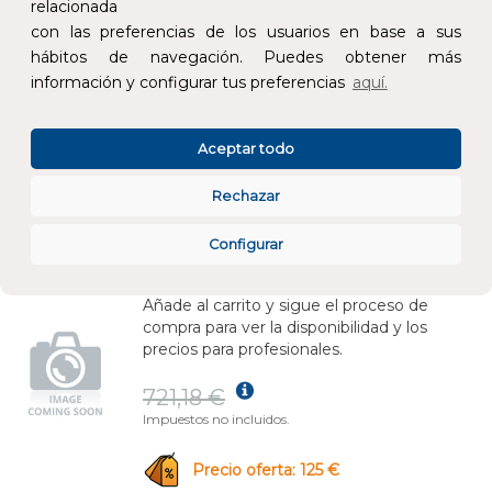
relacionada
173,34 €
con las preferencias de los usuarios en base a sus
Impuestos no incluidos.
hábitos de navegación. Puedes obtener más
información y configurar tus preferencias
aquí.
Precio oferta: 52,18 €
Aceptar todo
AÑADIR AL CARRITO
Rechazar
CONTROLADOR DE ENERGIA; EZLOGGER + SMART METER TRIFASICO
REF:
SEC1000
Configurar
Añade al carrito y sigue el proceso de
compra para ver la disponibilidad y los
precios para profesionales.
721,18 €
Impuestos no incluidos.
Precio oferta: 125 €