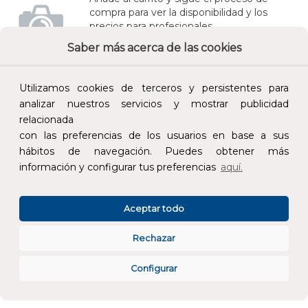
compra para ver la disponibilidad y los
precios para profesionales.
Saber más acerca de las cookies
200,00 €
Impuestos no incluidos.
Utilizamos cookies de terceros y persistentes para
analizar nuestros servicios y mostrar publicidad
AÑADIR AL CARRITO
relacionada
con las preferencias de los usuarios en base a sus
hábitos de navegación. Puedes obtener más
Módulo fotovoltaico LONGi EcoLife S10 Full Black Bifacial 500W
información y configurar tus preferencias
aquí.
REF:
LR7-54HJBB-500WP
Aceptar todo
Añade al carrito y sigue el proceso de
compra para ver la disponibilidad y los
precios para profesionales.
Rechazar
210,00 €
Configurar
Impuestos no incluidos.