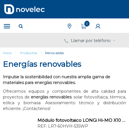
Saltar
Saltar
al
al
contenido
menú
de
0
navegación
Llamar por teléfono
Inicio
Productos
Renovables
Energías renovables
Impulse la sostenibilidad con nuestra amplia gama de
materiales para energías renovables.
Ofrecemos equipos y componentes de alta calidad para
proyectos de
energías renovables
: solar fotovoltaica, térmica,
eólica y biomasa. Asesoramiento técnico y distribución
eficiente. ¡Contáctenos!
Módulo fotovoltaico LONGi Hi-MO X10 535W
REF:
LR7-60HVH-535WP