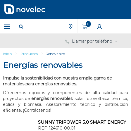
Saltar
Saltar
al
al
contenido
menú
de
0
navegación
Llamar por teléfono
Inicio
Productos
Renovables
Energías renovables
Impulse la sostenibilidad con nuestra amplia gama de
materiales para energías renovables.
Ofrecemos equipos y componentes de alta calidad para
proyectos de
energías renovables
: solar fotovoltaica, térmica,
eólica y biomasa. Asesoramiento técnico y distribución
eficiente. ¡Contáctenos!
SUNNY TRIPOWER 5.0 SMART ENERGY
REF:
124610-00.01