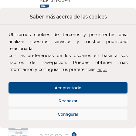
REF:
STP50-41
Saber más acerca de las cookies
Añade al carrito y sigue el proceso de
compra para ver la disponibilidad y los
precios para profesionales.
Utilizamos cookies de terceros y persistentes para
analizar nuestros servicios y mostrar publicidad
5.145,37 €
relacionada
Impuestos no incluidos.
con las preferencias de los usuarios en base a sus
hábitos de navegación. Puedes obtener más
AÑADIR AL CARRITO
información y configurar tus preferencias
aquí.
SUNNY TRIPOWER 6.0 - 3AV-40
Aceptar todo
REF:
STP6.0-3AV-40
Rechazar
Añade al carrito y sigue el proceso de
Configurar
compra para ver la disponibilidad y los
precios para profesionales.