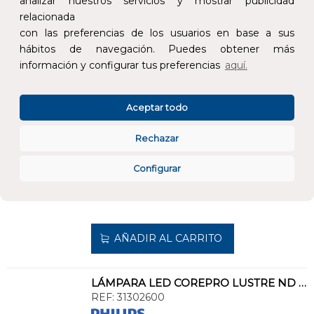
analizar nuestros servicios y mostrar publicidad
relacionada
AÑADIR AL CARRITO
con las preferencias de los usuarios en base a sus
hábitos de navegación. Puedes obtener más
información y configurar tus preferencias
aquí.
LÁMPARA LED COREPRO CANDLE ND 7-60W E14 840 B38 FR
REF:
31298200
Aceptar todo
Añade al carrito y sigue el proceso de
compra para ver la disponibilidad y los
Rechazar
precios para profesionales.
Configurar
5,42 €
Impuestos no incluidos.
AÑADIR AL CARRITO
LÁMPARA LED COREPRO LUSTRE ND 7-60W E27 827 P48 FR
REF:
31302600