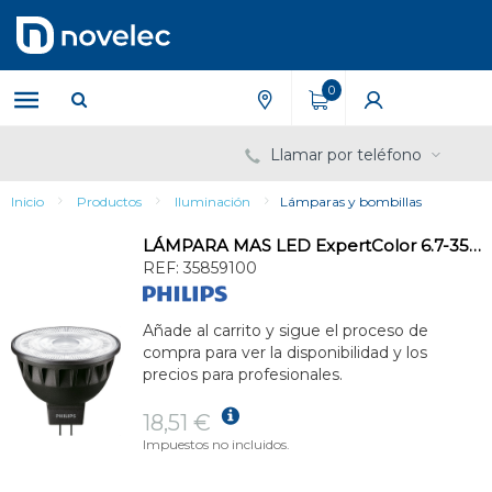
Saltar
Saltar
al
al
contenido
menú
de
0
navegación
Llamar por teléfono
Inicio
Productos
Iluminación
Lámparas y bombillas
LÁMPARA MAS LED ExpertColor 6.7-35W MR16 927 36D
REF:
35859100
Añade al carrito y sigue el proceso de
compra para ver la disponibilidad y los
precios para profesionales.
18,51 €
Impuestos no incluidos.