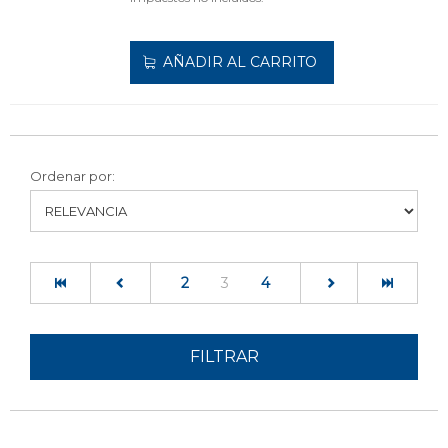
AÑADIR AL CARRITO
Ordenar por:
(current)
2
3
4
FILTRAR