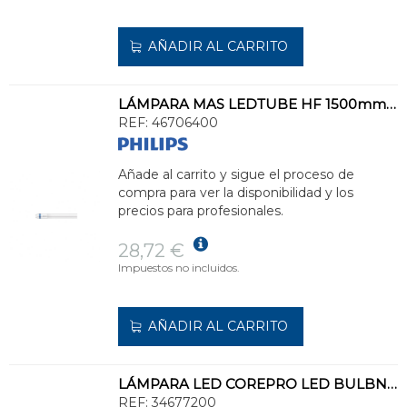
AÑADIR AL CARRITO
LÁMPARA MAS LEDTUBE HF 1500mm UO 24W830 T8
REF:
46706400
Añade al carrito y sigue el proceso de
compra para ver la disponibilidad y los
precios para profesionales.
28,72 €
Impuestos no incluidos.
AÑADIR AL CARRITO
LÁMPARA LED COREPRO LED BULBND 7-60W E27 G93 827 CL G
REF:
34677200