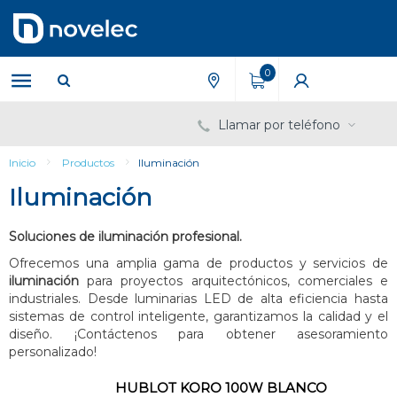
Saltar
Saltar
al
al
contenido
menú
de
0
navegación
Llamar por teléfono
Inicio
Productos
Iluminación
Iluminación
Soluciones de iluminación profesional.
Ofrecemos una amplia gama de productos y servicios de
iluminación
para proyectos arquitectónicos, comerciales e
industriales. Desde luminarias LED de alta eficiencia hasta
sistemas de control inteligente, garantizamos la calidad y el
diseño. ¡Contáctenos para obtener asesoramiento
personalizado!
HUBLOT KORO 100W BLANCO