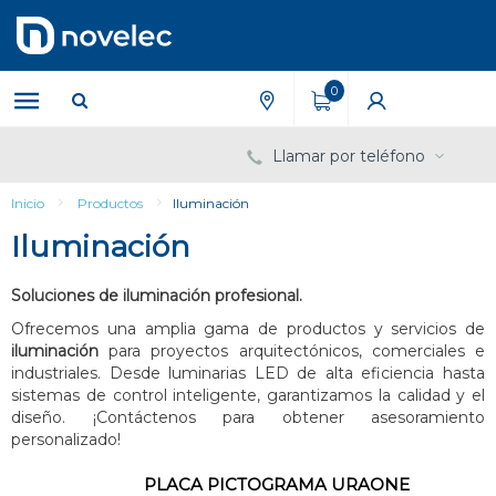
Saltar
Saltar
al
al
contenido
menú
de
0
navegación
Llamar por teléfono
Inicio
Productos
Iluminación
Iluminación
Soluciones de iluminación profesional.
Ofrecemos una amplia gama de productos y servicios de
iluminación
para proyectos arquitectónicos, comerciales e
industriales. Desde luminarias LED de alta eficiencia hasta
sistemas de control inteligente, garantizamos la calidad y el
diseño. ¡Contáctenos para obtener asesoramiento
personalizado!
PLACA PICTOGRAMA URAONE