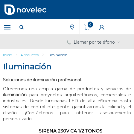
Saltar
Saltar
al
al
contenido
menú
de
0
navegación
Llamar por teléfono
Inicio
Productos
Iluminación
Iluminación
Soluciones de iluminación profesional.
Ofrecemos una amplia gama de productos y servicios de
iluminación
para proyectos arquitectónicos, comerciales e
industriales. Desde luminarias LED de alta eficiencia hasta
sistemas de control inteligente, garantizamos la calidad y el
diseño. ¡Contáctenos para obtener asesoramiento
personalizado!
SIRENA 230V CA 1/2 TONOS