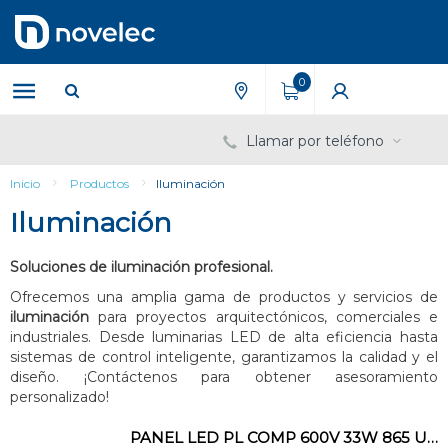
Saltar
Saltar
al
al
contenido
menú
de
0
navegación
Llamar por teléfono
Inicio
Productos
Iluminación
Iluminación
Soluciones de iluminación profesional.
Ofrecemos una amplia gama de productos y servicios de
iluminación
para proyectos arquitectónicos, comerciales e
industriales. Desde luminarias LED de alta eficiencia hasta
sistemas de control inteligente, garantizamos la calidad y el
diseño. ¡Contáctenos para obtener asesoramiento
personalizado!
PANEL LED PL COMP 600V 33W 865 U19