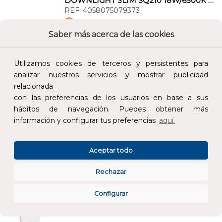
DOWNLIGHT SLIM SQ210 18W/6500K WT IP20 1530lm
REF:
4058075079373
Saber más acerca de las cookies
Añade al carrito y sigue el proceso de
compra para ver la disponibilidad y los
precios para profesionales.
Utilizamos cookies de terceros y persistentes para
analizar nuestros servicios y mostrar publicidad
24,98 €
relacionada
Impuestos no incluidos.
con las preferencias de los usuarios en base a sus
hábitos de navegación. Puedes obtener más
información y configurar tus preferencias
aquí.
AÑADIR AL CARRITO
Aceptar todo
PLAFÓN SURFACE 350 18W/3K IP44 1440lm
REF:
4058075617940
Rechazar
Añade al carrito y sigue el proceso de
Configurar
compra para ver la disponibilidad y los
precios para profesionales.