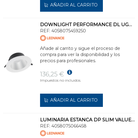
AÑADIR AL CARRITO
DOWNLIGHT PERFORMANCE DL UGR19 DN195 PFM 21W/830 BLANCO IP54
REF:
4058075459250
Añade al carrito y sigue el proceso de
compra para ver la disponibilidad y los
precios para profesionales.
136,25 €
Impuestos no incluidos.
AÑADIR AL CARRITO
LUMINARIA ESTANCA DP SLIM VALUE 1200 36W 4000K IP65
REF:
4058075066458