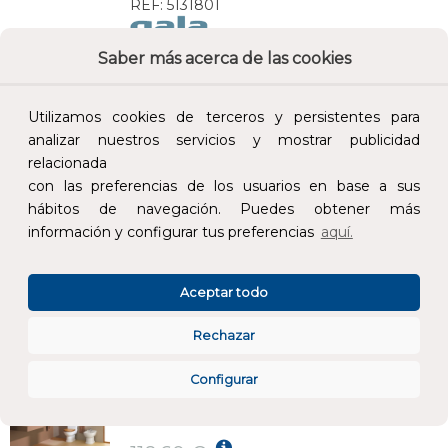
REF:
5131801
Saber más acerca de las cookies
Añade al carrito y sigue el proceso de
compra para ver la disponibilidad y los
precios para profesionales.
Utilizamos cookies de terceros y persistentes para
analizar nuestros servicios y mostrar publicidad
85,10 €
relacionada
Impuestos no incluidos.
con las preferencias de los usuarios en base a sus
hábitos de navegación. Puedes obtener más
AÑADIR AL CARRITO
información y configurar tus preferencias
aquí.
ASIENTO NOBLE MADERA FIJO NOGAL
Aceptar todo
REF:
5161085
Rechazar
Añade al carrito y sigue el proceso de
Configurar
compra para ver la disponibilidad y los
precios para profesionales.