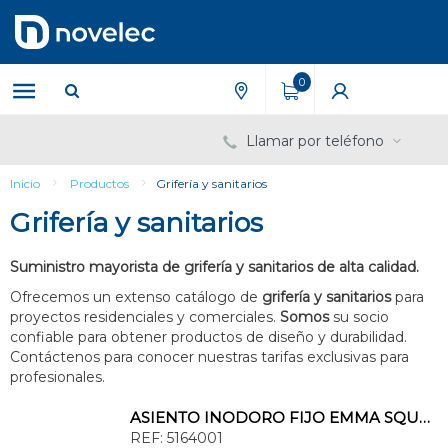
Saltar
Saltar
al
al
contenido
menú
de
0
navegación
Llamar por teléfono
Inicio
Productos
Grifería y sanitarios
Grifería y sanitarios
Suministro mayorista de grifería y sanitarios de alta calidad.
Ofrecemos un extenso catálogo de
grifería y sanitarios
para
proyectos residenciales y comerciales.
Somos
su socio
confiable para obtener productos de diseño y durabilidad.
Contáctenos para conocer nuestras tarifas exclusivas para
profesionales.
ASIENTO INODORO FIJO EMMA SQUARE
REF:
5164001