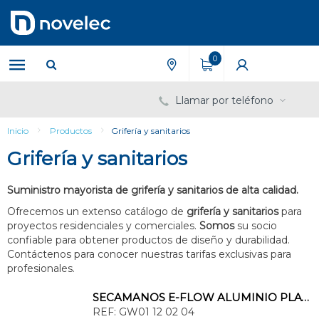
Saltar
Saltar
al
al
contenido
menú
de
0
navegación
Llamar por teléfono
Inicio
Productos
Grifería y sanitarios
Grifería y sanitarios
Suministro mayorista de grifería y sanitarios de alta calidad.
Ofrecemos un extenso catálogo de
grifería y sanitarios
para
proyectos residenciales y comerciales.
Somos
su socio
confiable para obtener productos de diseño y durabilidad.
Contáctenos para conocer nuestras tarifas exclusivas para
profesionales.
SECAMANOS E-FLOW ALUMINIO PLATEADO
REF:
GW01 12 02 04