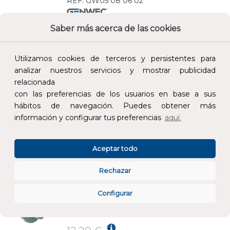
REF:
GW05 08 06 02
Saber más acerca de las cookies
Añade al carrito y sigue el proceso de
compra para ver la disponibilidad y los
precios para profesionales.
Utilizamos cookies de terceros y persistentes para
analizar nuestros servicios y mostrar publicidad
40,50 €
relacionada
Impuestos no incluidos.
con las preferencias de los usuarios en base a sus
hábitos de navegación. Puedes obtener más
AÑADIR AL CARRITO
información y configurar tus preferencias
aquí.
PERCHA DOBLE SERIE GERUNDA INOXIDABLE 304
Aceptar todo
REF:
GW05 01 04 01
Rechazar
Añade al carrito y sigue el proceso de
Configurar
compra para ver la disponibilidad y los
precios para profesionales.