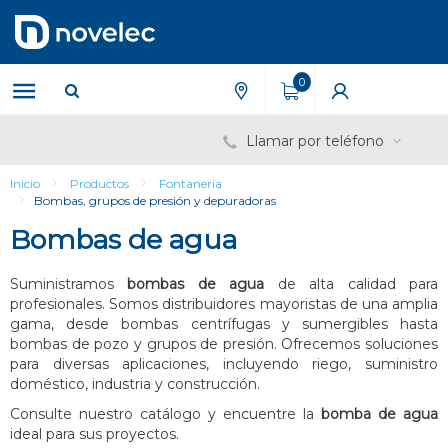
Saltar
Saltar
al
al
contenido
menú
de
0
navegación
Llamar por teléfono
Inicio
Productos
Fontanería
Bombas, grupos de presión y depuradoras
Bombas de agua
Suministramos
bombas de agua
de alta calidad para
profesionales. Somos distribuidores mayoristas de una amplia
gama, desde bombas centrífugas y sumergibles hasta
bombas de pozo y grupos de presión. Ofrecemos soluciones
para diversas aplicaciones, incluyendo riego, suministro
doméstico, industria y construcción.
Consulte nuestro catálogo y encuentre la
bomba de agua
ideal para sus proyectos.