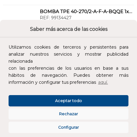
BOMBA TPE 40-270/2-A-F-A-BQQE 1x230 50Hz
REF:
99134427
Saber más acerca de las cookies
Añade al carrito y sigue el proceso de
compra para ver la disponibilidad y los
Utilizamos cookies de terceros y persistentes para
precios para profesionales.
analizar nuestros servicios y mostrar publicidad
4.757,00 €
relacionada
Impuestos no incluidos.
con las preferencias de los usuarios en base a sus
hábitos de navegación. Puedes obtener más
información y configurar tus preferencias
aquí.
AÑADIR AL CARRITO
Aceptar todo
BOMBA AGUA CALIENTE SANITARIA TPE3 40-200-S-A-F-I-BQQE
REF:
98416508
Rechazar
Configurar
Añade al carrito y sigue el proceso de
compra para ver la disponibilidad y los