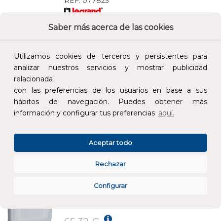
REF:
077823
Saber más acerca de las cookies
Añade al carrito y sigue el proceso de
compra para ver la disponibilidad y los
precios para profesionales.
Utilizamos cookies de terceros y persistentes para
analizar nuestros servicios y mostrar publicidad
267,90 €
relacionada
Impuestos no incluidos.
con las preferencias de los usuarios en base a sus
hábitos de navegación. Puedes obtener más
AÑADIR AL CARRITO
información y configurar tus preferencias
aquí.
SEÑALIZADOR LUMINOSO SOLIROC IK10 IP55
Aceptar todo
REF:
077868
Rechazar
Añade al carrito y sigue el proceso de
Configurar
compra para ver la disponibilidad y los
precios para profesionales.