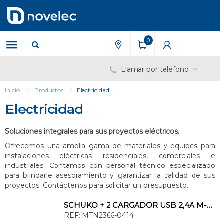
Saltar
Saltar
al
al
contenido
menú
de
0
navegación
Llamar por teléfono
Inicio
Productos
Electricidad
Electricidad
Soluciones integrales para sus proyectos eléctricos.
Ofrecemos una amplia gama de materiales y equipos para
instalaciones eléctricas residenciales, comerciales e
industriales. Contamos con personal técnico especializado
para brindarle asesoramiento y garantizar la calidad de sus
proyectos. Contáctenos para solicitar un presupuesto.
SCHUKO + 2 CARGADOR USB 2,4A M-ELEGANCE ANTRACITA
REF:
MTN2366-0414