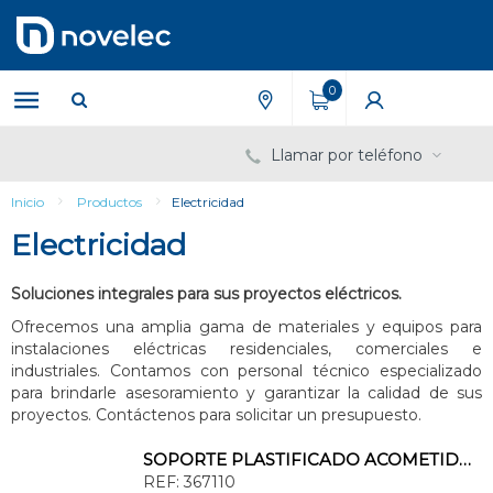
Saltar
Saltar
al
al
contenido
menú
de
0
navegación
Llamar por teléfono
Inicio
Productos
Electricidad
Electricidad
Soluciones integrales para sus proyectos eléctricos.
Ofrecemos una amplia gama de materiales y equipos para
instalaciones eléctricas residenciales, comerciales e
industriales. Contamos con personal técnico especializado
para brindarle asesoramiento y garantizar la calidad de sus
proyectos. Contáctenos para solicitar un presupuesto.
SOPORTE PLASTIFICADO ACOMETIDAS BIP-180CF
REF:
367110