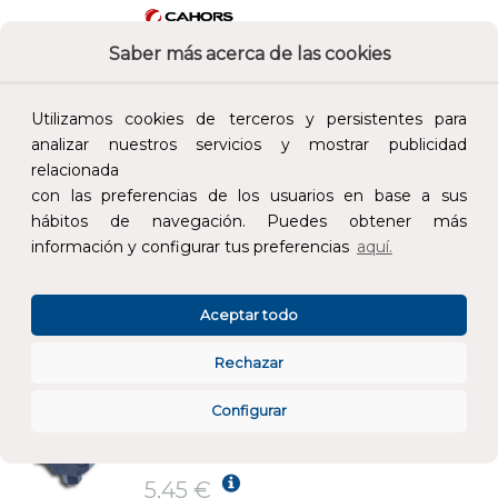
Saber más acerca de las cookies
Añade al carrito y sigue el proceso de
compra para ver la disponibilidad y los
precios para profesionales.
Utilizamos cookies de terceros y persistentes para
4,95 €
analizar nuestros servicios y mostrar publicidad
Impuestos no incluidos.
relacionada
con las preferencias de los usuarios en base a sus
hábitos de navegación. Puedes obtener más
AÑADIR AL CARRITO
información y configurar tus preferencias
aquí.
CONECTOR TIPO CPA-10
Aceptar todo
REF:
0581028
Rechazar
Añade al carrito y sigue el proceso de
Configurar
compra para ver la disponibilidad y los
precios para profesionales.
5,45 €