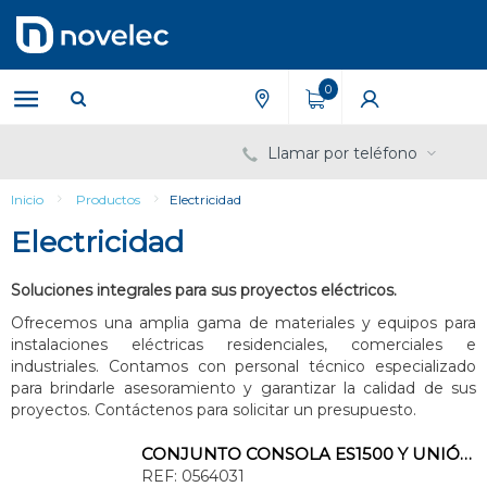
Saltar
Saltar
al
al
contenido
menú
de
0
navegación
Llamar por teléfono
Inicio
Productos
Electricidad
Electricidad
Soluciones integrales para sus proyectos eléctricos.
Ofrecemos una amplia gama de materiales y equipos para
instalaciones eléctricas residenciales, comerciales e
industriales. Contamos con personal técnico especializado
para brindarle asesoramiento y garantizar la calidad de sus
proyectos. Contáctenos para solicitar un presupuesto.
CONJUNTO CONSOLA ES1500 Y UNIÓN MÓVIL Y PINZA
REF:
0564031