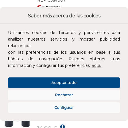
REF:
0564007
Saber más acerca de las cookies
Añade al carrito y sigue el proceso de
compra para ver la disponibilidad y los
precios para profesionales.
Utilizamos cookies de terceros y persistentes para
analizar nuestros servicios y mostrar publicidad
15,70 €
relacionada
Impuestos no incluidos.
con las preferencias de los usuarios en base a sus
hábitos de navegación. Puedes obtener más
AÑADIR AL CARRITO
información y configurar tus preferencias
aquí.
CAPUCHÓN SALIDA TUBO DE PROTECCIÓN CP110/4
Aceptar todo
REF:
0566048
Rechazar
Añade al carrito y sigue el proceso de
Configurar
compra para ver la disponibilidad y los
precios para profesionales.