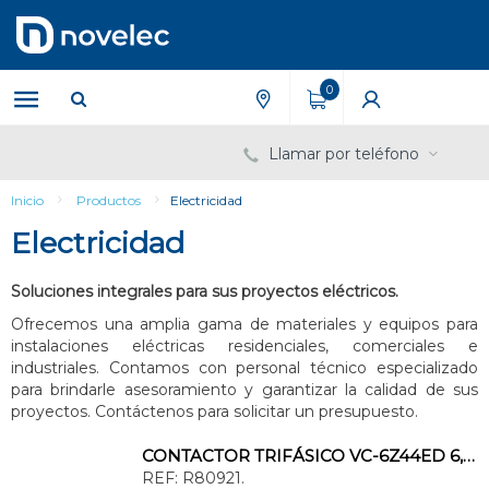
Saltar
Saltar
al
al
contenido
menú
de
0
navegación
Llamar por teléfono
Inicio
Productos
Electricidad
Electricidad
Soluciones integrales para sus proyectos eléctricos.
Ofrecemos una amplia gama de materiales y equipos para
instalaciones eléctricas residenciales, comerciales e
industriales. Contamos con personal técnico especializado
para brindarle asesoramiento y garantizar la calidad de sus
proyectos. Contáctenos para solicitar un presupuesto.
CONTACTOR TRIFÁSICO VC-6Z44ED 6,6kVca 220V CA 3x400A
REF:
R80921.