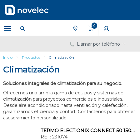
Saltar
Saltar
al
al
contenido
menú
de
0
navegación
Llamar por teléfono
Inicio
Productos
Climatización
Climatización
Soluciones integrales de climatización para su negocio.
Ofrecemos una amplia gama de equipos y sistemas de
climatización
para proyectos comerciales e industriales.
Desde aire acondicionado hasta ventilación y calefacción,
garantizamos eficiencia y confort. Contáctenos para obtener
asesoramiento personalizado.
TERMO ELECT.ONIX CONNECT 50 1500+750/1000W 230V 25Kg 765x490x310mm MULTIPOS.,B/M
REF:
231074