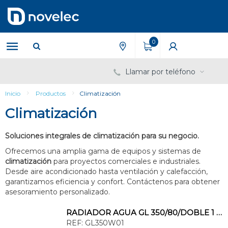
Saltar
Saltar
al
al
contenido
menú
de
0
navegación
Llamar por teléfono
Inicio
Productos
Climatización
Climatización
Soluciones integrales de climatización para su negocio.
Ofrecemos una amplia gama de equipos y sistemas de
climatización
para proyectos comerciales e industriales.
Desde aire acondicionado hasta ventilación y calefacción,
garantizamos eficiencia y confort. Contáctenos para obtener
asesoramiento personalizado.
RADIADOR AGUA GL 350/80/DOBLE 1 EL.440x80x95mm 97-123W Al BL
REF:
GL350W01