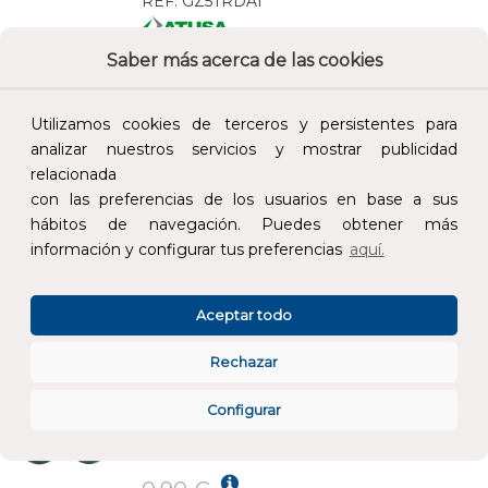
REF:
GZ5TRDA1
Saber más acerca de las cookies
Añade al carrito y sigue el proceso de
compra para ver la disponibilidad y los
precios para profesionales.
Utilizamos cookies de terceros y persistentes para
analizar nuestros servicios y mostrar publicidad
0,64 €
relacionada
Impuestos no incluidos.
con las preferencias de los usuarios en base a sus
hábitos de navegación. Puedes obtener más
AÑADIR AL CARRITO
información y configurar tus preferencias
aquí.
TAPÓN REDUCIDO IZQUIERDA 1x1/4" BLANCO PARA RADIADOR
Aceptar todo
REF:
GA5TRIW1
Rechazar
Añade al carrito y sigue el proceso de
Configurar
compra para ver la disponibilidad y los
precios para profesionales.