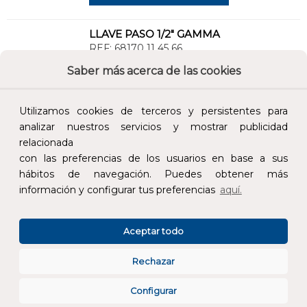
LLAVE PASO 1/2" GAMMA
REF:
68170 11 45 66
Saber más acerca de las cookies
Añade al carrito y sigue el proceso de
compra para ver la disponibilidad y los
Utilizamos cookies de terceros y persistentes para
precios para profesionales.
analizar nuestros servicios y mostrar publicidad
34,42 €
relacionada
con las preferencias de los usuarios en base a sus
Impuestos no incluidos.
hábitos de navegación. Puedes obtener más
información y configurar tus preferencias
aquí.
AÑADIR AL CARRITO
Aceptar todo
CAÑO TUBO FREGADERO MURAL S/A 250mm
REF:
68902 45
Rechazar
Configurar
Añade al carrito y sigue el proceso de