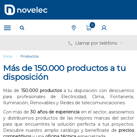
Saltar
Saltar
al
al
contenido
menú
de
0
navegación
Llamar por teléfono
Inicio
Productos
Más de 150.000 productos a tu
disposición
Más de
150.000 productos
a tu disposición con descuentos
para profesionales de Electricidad, Clima, Fontanería,
Iluminación, Renovables y Redes de telecomunicaciones.
Con más de
30 años de experiencia
en el sector, asesoramos
y distribuimos productos de las mejores marcas del sector
para que encuentres la solución perfecta a tus proyectos.
Descubre nuestro amplio catálogo y benefíciate de
precios
competitivos
y una
oficina técnica
especializada.