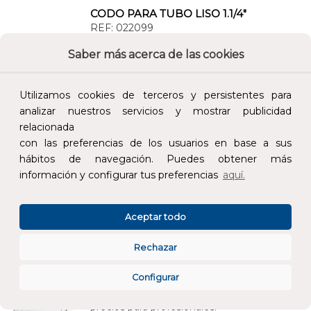
CODO PARA TUBO LISO 1.1/4"
REF:
022099
JIMTEN
Saber más acerca de las cookies
Añade al carrito y sigue el proceso de
compra para ver la disponibilidad y los
precios para profesionales.
Utilizamos cookies de terceros y persistentes para
analizar nuestros servicios y mostrar publicidad
3,51 €
relacionada
Impuestos no incluidos.
con las preferencias de los usuarios en base a sus
hábitos de navegación. Puedes obtener más
información y configurar tus preferencias
aquí.
AÑADIR AL CARRITO
Aceptar todo
ALARGADERA 2 BOCAS A13 PARA TUBO LISO 1.1/2"
REF:
022138
Rechazar
JIMTEN
Configurar
Añade al carrito y sigue el proceso de
compra para ver la disponibilidad y los
precios para profesionales.