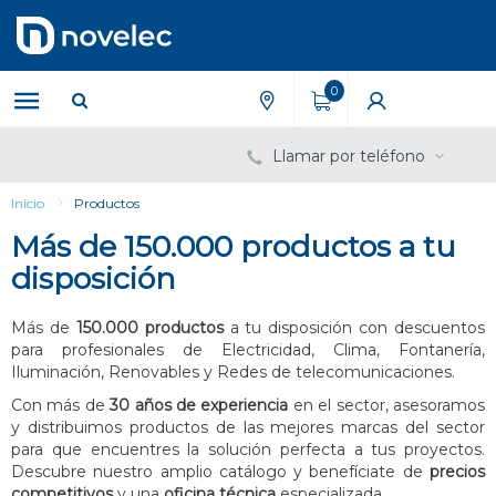
Saltar
Saltar
al
al
contenido
menú
de
0
navegación
Llamar por teléfono
Inicio
Productos
Más de 150.000 productos a tu
disposición
Más de
150.000 productos
a tu disposición con descuentos
para profesionales de Electricidad, Clima, Fontanería,
Iluminación, Renovables y Redes de telecomunicaciones.
Con más de
30 años de experiencia
en el sector, asesoramos
y distribuimos productos de las mejores marcas del sector
para que encuentres la solución perfecta a tus proyectos.
Descubre nuestro amplio catálogo y benefíciate de
precios
competitivos
y una
oficina técnica
especializada.