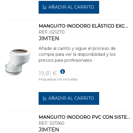
AÑADIR AL CARRITO
MANGUITO INODORO ELÁSTICO EXCÉNTRICA S383 110-40"
REF:
021270
JIMTEN
Añade al carrito y sigue el proceso de
compra para ver la disponibilidad y los
precios para profesionales.
19,81 €
Impuestos no incluidos.
AÑADIR AL CARRITO
MANGUITO INODORO PVC CON SISTEMA MULTIJUNTA S390 110
REF:
021360
JIMTEN