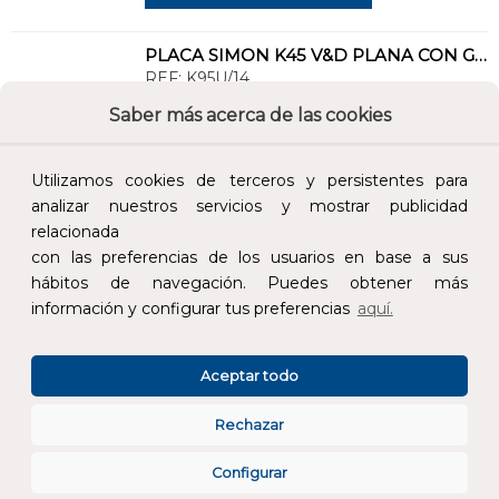
PLACA SIMON K45 V&D PLANA CON GUARDAPOLVO PARA 1 CONECTOR CAT5E UTP GRIS GRAFITO
REF:
K95U/14
Saber más acerca de las cookies
Añade al carrito y sigue el proceso de
compra para ver la disponibilidad y los
Utilizamos cookies de terceros y persistentes para
precios para profesionales.
analizar nuestros servicios y mostrar publicidad
12,29 €
relacionada
con las preferencias de los usuarios en base a sus
Impuestos no incluidos.
hábitos de navegación. Puedes obtener más
información y configurar tus preferencias
aquí.
AÑADIR AL CARRITO
Aceptar todo
PLACA SIMON K45 V&D PNA.S/GPOLV.P/2 CTR.CAT6 UTP BN
REF:
KB096U/9
Rechazar
Configurar
Añade al carrito y sigue el proceso de