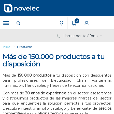
Saltar
Saltar
al
al
contenido
menú
de
0
navegación
Llamar por teléfono
Inicio
Productos
Más de 150.000 productos a tu
disposición
Más de
150.000 productos
a tu disposición con descuentos
para profesionales de Electricidad, Clima, Fontanería,
Iluminación, Renovables y Redes de telecomunicaciones.
Con más de
30 años de experiencia
en el sector, asesoramos
y distribuimos productos de las mejores marcas del sector
para que encuentres la solución perfecta a tus proyectos.
Descubre nuestro amplio catálogo y benefíciate de
precios
competitivos
y una
oficina técnica
especializada.