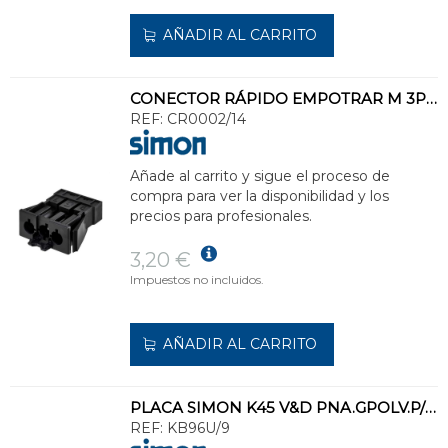
AÑADIR AL CARRITO
CONECTOR RÁPIDO EMPOTRAR M 3P GRIS GRAFITO
REF:
CR0002/14
Añade al carrito y sigue el proceso de
compra para ver la disponibilidad y los
precios para profesionales.
3,20 €
Impuestos no incluidos.
AÑADIR AL CARRITO
PLACA SIMON K45 V&D PNA.GPOLV.P/2 CTR.CAT6 UTP BN
REF:
KB96U/9