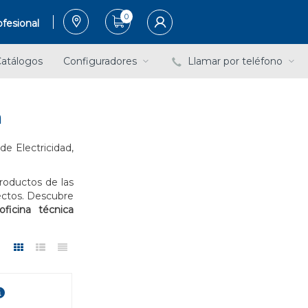
0
fesional
atálogos
Configuradores
Llamar por teléfono
n
de Electricidad,
roductos de las
ectos. Descubre
oficina técnica