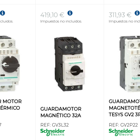
419,10 €
311,93 €
cluidos.
Impuestos no incluidos.
Impuestos no incl
R MOTOR
GUARDAMO
ÉRMICO
MAGNETOT
GUARDAMOTOR
TESYS GV2 3
MAGNÉTICO 32A
 1,6-2,5A
50kA
7
REF:
GV3L32
REF:
GV2P22