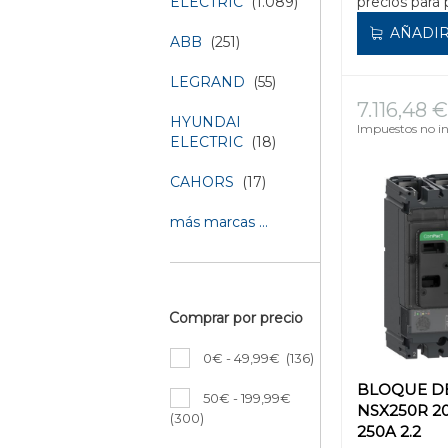
precios para 
ELECTRIC
(1.089)
AÑADIR
ABB
(251)
LEGRAND
(55)
7.116,48 €
HYUNDAI
Impuestos no in
ELECTRIC
(18)
CAHORS
(17)
más marcas ...
Comprar por precio
0€ - 49,99€
(136)
BLOQUE D
50€ - 199,99€
NSX250R 2
(300)
250A 2.2