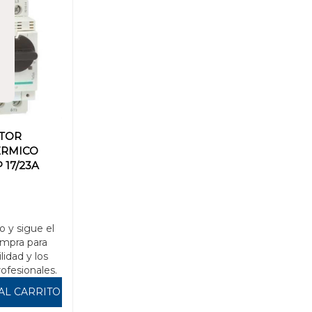
TOR
ÉRMICO
 17/23A
o y sigue el
mpra para
ilidad y los
rofesionales.
AL CARRITO