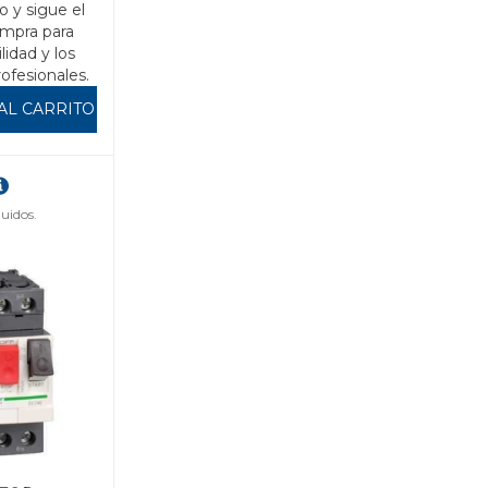
o y sigue el
mpra para
ilidad y los
rofesionales.
AL CARRITO
uidos.