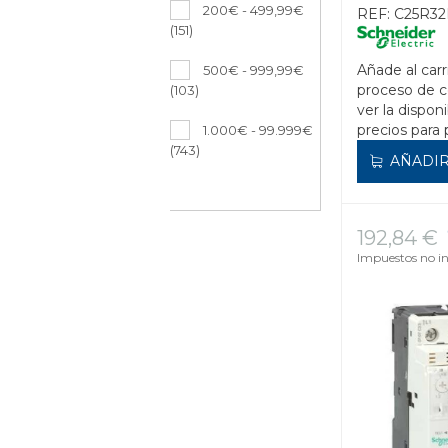
200€ - 499,99€
REF:
C25R32
(151)
Añade al carr
500€ - 999,99€
proceso de 
(103)
ver la disponi
precios para 
1.000€ - 99.999€
(743)
AÑADIR
192,84 €
Impuestos no in