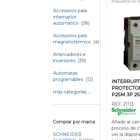
Impuestos no in
Accesorios para
interruptor
automatico
(38)
Accesorios para
magnetotermico
(4)
Arrancadores e
inversores
(39)
Automatas
programables
(12)
INTERRUP
PROTECTO
más categorías ...
P25M 3P 2
REF:
21113
Añade al carr
Comprar por marca
proceso de 
ver la disponi
SCHNEIDER