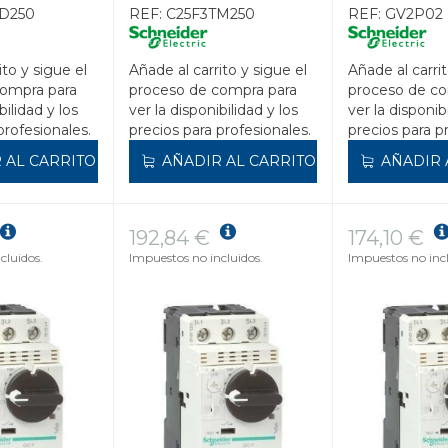
100kA
D250
REF:
C25F3TM250
REF:
GV2P02
ito y sigue el
Añade al carrito y sigue el
Añade al carrit
compra para
proceso de compra para
proceso de co
bilidad y los
ver la disponibilidad y los
ver la disponib
profesionales.
precios para profesionales.
precios para p
 AL CARRITO
AÑADIR AL CARRITO
AÑADIR 
192,84 €
174,10 €
cluidos.
Impuestos no incluidos.
Impuestos no incl