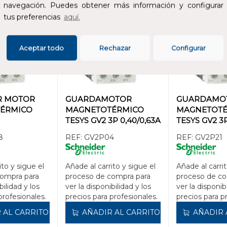
navegación. Puedes obtener más información y configurar
tus preferencias
aquí.
Aceptar todo
Rechazar
Configurar
R MOTOR
GUARDAMOTOR
GUARDAMO
ÉRMICO
MAGNETOTÉRMICO
MAGNETOT
TESYS GV2 3P 0,40/0,63A
TESYS GV2 3P
N 2,5-4A
100kA
50kA
8
REF:
GV2P04
REF:
GV2P21
ito y sigue el
Añade al carrito y sigue el
Añade al carrit
compra para
proceso de compra para
proceso de co
bilidad y los
ver la disponibilidad y los
ver la disponib
profesionales.
precios para profesionales.
precios para p
 AL CARRITO
AÑADIR AL CARRITO
AÑADIR 