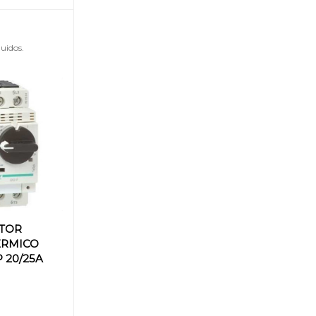
uidos.
TOR
ÉRMICO
P 20/25A