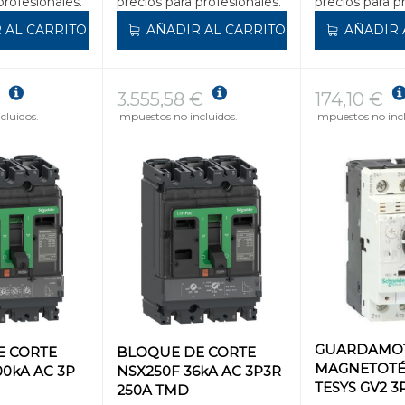
profesionales.
precios para profesionales.
precios para p
 AL CARRITO
AÑADIR AL CARRITO
AÑADIR 
3.555,58 €
174,10 €
cluidos.
Impuestos no incluidos.
Impuestos no incl
GUARDAMO
E CORTE
BLOQUE DE CORTE
MAGNETOT
00kA AC 3P
NSX250F 36kA AC 3P3R
TESYS GV2 3P
250A TMD