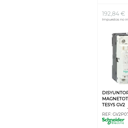
192,84 €
Impuestos no in
DISYUNTO
MAGNETOT
TESYS GV2
REGULACIÓN
REF:
GV2P0