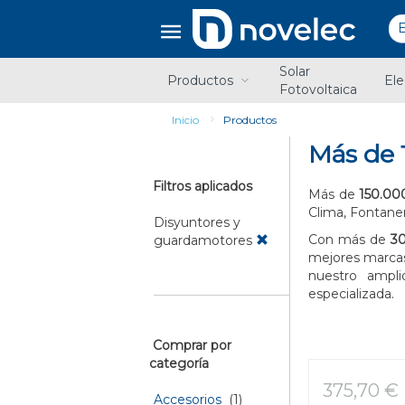
Saltar
Saltar
al
al
contenido
menú
de
Solar
navegación
Productos
Ele
Fotovoltaica
Inicio
Productos
Más de 
Filtros aplicados
Más de
150.00
Clima, Fontane
Disyuntores y
Con más de
30
guardamotores
mejores marcas
nuestro ampl
especializada.
Comprar por
categoría
375,70 €
Accesorios
(1)