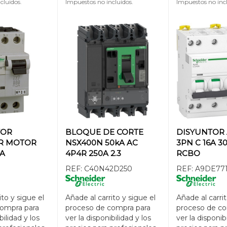
cluidos.
Impuestos no incluidos.
Impuestos no incl
TOR
BLOQUE DE CORTE
DISYUNTOR 
R MOTOR
NSX400N 50kA AC
3PN C 16A 
5A
4P4R 250A 2.3
RCBO
REF:
C40N42D250
REF:
A9DE77
ito y sigue el
Añade al carrito y sigue el
Añade al carrit
compra para
proceso de compra para
proceso de co
bilidad y los
ver la disponibilidad y los
ver la disponib