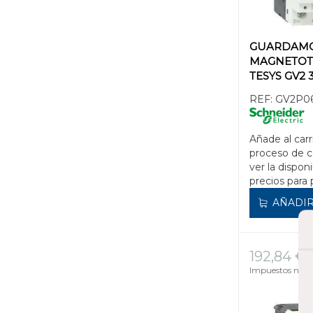
GUARDAM
MAGNETOT
TESYS GV2 3
100kA
REF:
GV2P0
Añade al carr
proceso de 
ver la disponi
precios para 
AÑADIR
192,84 €
Impuestos no in