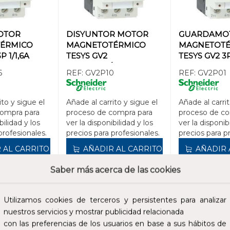
OTOR
DISYUNTOR MOTOR
GUARDAMO
ÉRMICO
MAGNETOTÉRMICO
MAGNETOT
P 1/1,6A
TESYS GV2
TESYS GV2 3P
REGULACIÓN 4-6,3A
100kA
6
REF:
GV2P10
REF:
GV2P01
ito y sigue el
Añade al carrito y sigue el
Añade al carrit
compra para
proceso de compra para
proceso de co
bilidad y los
ver la disponibilidad y los
ver la disponib
profesionales.
precios para profesionales.
precios para p
 AL CARRITO
AÑADIR AL CARRITO
AÑADIR 
Saber más acerca de las cookies
182,68 €
259,40 €
cluidos.
Impuestos no incluidos.
Impuestos no incl
Utilizamos cookies de terceros y persistentes para analizar
nuestros servicios y mostrar publicidad relacionada
con las preferencias de los usuarios en base a sus hábitos de