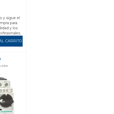
o y sigue el
mpra para
ilidad y los
rofesionales.
AL CARRITO
uidos.