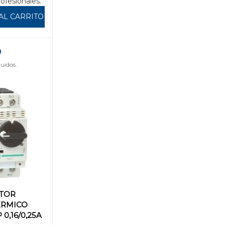
rofesionales.
AL CARRITO
uidos.
TOR
ÉRMICO
 0,16/0,25A