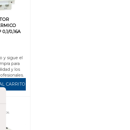
TOR
ÉRMICO
 0,1/0,16A
o y sigue el
mpra para
ilidad y los
rofesionales.
AL CARRITO
uidos.