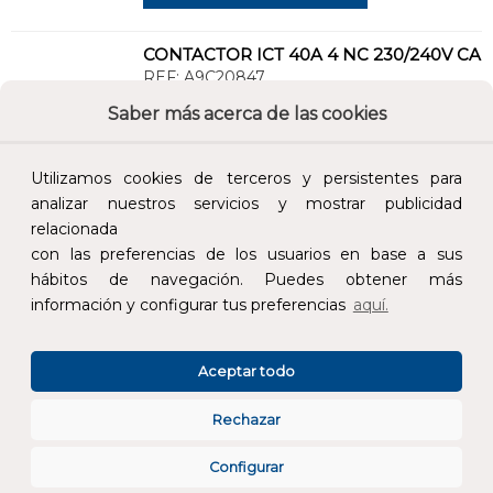
CONTACTOR ICT 40A 4 NC 230/240V CA
REF:
A9C20847
Saber más acerca de las cookies
Añade al carrito y sigue el proceso de
compra para ver la disponibilidad y los
Utilizamos cookies de terceros y persistentes para
precios para profesionales.
analizar nuestros servicios y mostrar publicidad
288,82 €
relacionada
con las preferencias de los usuarios en base a sus
Impuestos no incluidos.
hábitos de navegación. Puedes obtener más
información y configurar tus preferencias
aquí.
AÑADIR AL CARRITO
Aceptar todo
CONTACTOR ICT 63A 2 NA 230/240V CA
REF:
A9C20862
Rechazar
Configurar
Añade al carrito y sigue el proceso de