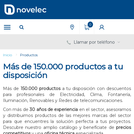
Saltar
Saltar
al
al
contenido
menú
de
0
navegación
Llamar por teléfono
Inicio
Productos
Más de 150.000 productos a tu
disposición
Más de
150.000 productos
a tu disposición con descuentos
para profesionales de Electricidad, Clima, Fontanería,
Iluminación, Renovables y Redes de telecomunicaciones.
Con más de
30 años de experiencia
en el sector, asesoramos
y distribuimos productos de las mejores marcas del sector
para que encuentres la solución perfecta a tus proyectos.
Descubre nuestro amplio catálogo y benefíciate de
precios
competitivos
y una
oficina técnica
especializada.