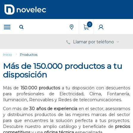
Saltar
Saltar
al
al
contenido
menú
de
0
navegación
Llamar por teléfono
Inicio
Productos
Más de 150.000 productos a tu
disposición
Más de
150.000 productos
a tu disposición con descuentos
para profesionales de Electricidad, Clima, Fontanería,
Iluminación, Renovables y Redes de telecomunicaciones.
Con más de
30 años de experiencia
en el sector, asesoramos
y distribuimos productos de las mejores marcas del sector
para que encuentres la solución perfecta a tus proyectos.
Descubre nuestro amplio catálogo y benefíciate de
precios
competitivos
y una
oficina técnica
especializada.