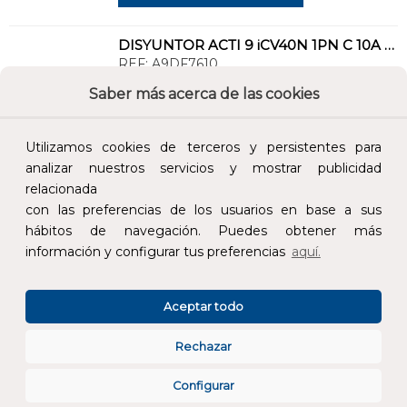
DISYUNTOR ACTI 9 iCV40N 1PN C 10A 300mA ASI RCBO
REF:
A9DF7610
Saber más acerca de las cookies
Añade al carrito y sigue el proceso de
compra para ver la disponibilidad y los
Utilizamos cookies de terceros y persistentes para
precios para profesionales.
analizar nuestros servicios y mostrar publicidad
522,85 €
relacionada
con las preferencias de los usuarios en base a sus
Impuestos no incluidos.
hábitos de navegación. Puedes obtener más
información y configurar tus preferencias
aquí.
AÑADIR AL CARRITO
Aceptar todo
DISYUNTOR ACTI 9 iCV40N 1PN C 25A 300mA ASI RCBO
REF:
A9DF7625
Rechazar
Configurar
Añade al carrito y sigue el proceso de