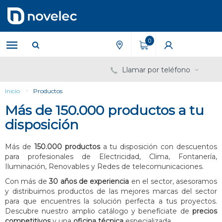
Saltar
Saltar
al
al
contenido
menú
de
0
navegación
Llamar por teléfono
Inicio
Productos
Más de 150.000 productos a tu
disposición
Más de
150.000 productos
a tu disposición con descuentos
para profesionales de Electricidad, Clima, Fontanería,
Iluminación, Renovables y Redes de telecomunicaciones.
Con más de
30 años de experiencia
en el sector, asesoramos
y distribuimos productos de las mejores marcas del sector
para que encuentres la solución perfecta a tus proyectos.
Descubre nuestro amplio catálogo y benefíciate de
precios
competitivos
y una
oficina técnica
especializada.