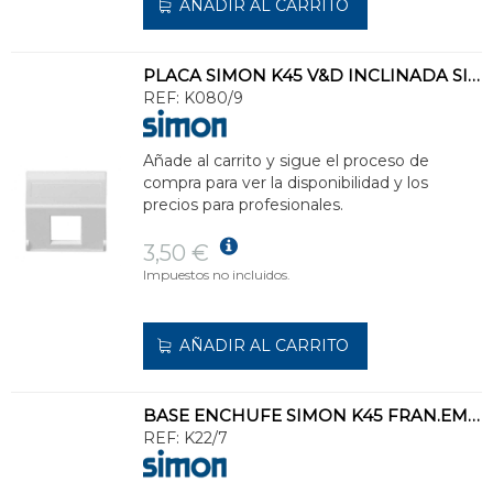
AÑADIR AL CARRITO
PLACA SIMON K45 V&D INCLINADA SIN GUARDAPOLVO PARA 1 MÓDULO MD BLANCO NIEVE
REF:
K080/9
Añade al carrito y sigue el proceso de
compra para ver la disponibilidad y los
precios para profesionales.
3,50 €
Impuestos no incluidos.
AÑADIR AL CARRITO
BASE ENCHUFE SIMON K45 FRAN.EMBOR.RAP.OBT.PROT.NJ.
REF:
K22/7