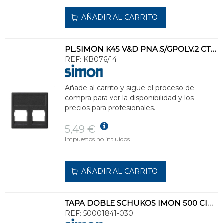
AÑADIR AL CARRITO
PL.SIMON K45 V&D PNA.S/GPOLV.2 CTR.AMP/BRAND REX/SYSTIMAX(AVAYA)/KRONE O BELDENC
REF:
KB076/14
Añade al carrito y sigue el proceso de
compra para ver la disponibilidad y los
precios para profesionales.
5,49 €
Impuestos no incluidos.
AÑADIR AL CARRITO
TAPA DOBLE SCHUKOS IMON 500 CIMA SIN LED BLANCO
REF:
50001841-030