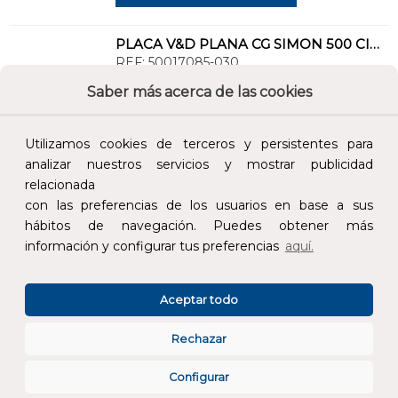
PLACA V&D PLANA CG SIMON 500 CIMA CON 1 CONECTOR KRONE HK BLANCO
REF:
50017085-030
Saber más acerca de las cookies
Añade al carrito y sigue el proceso de
compra para ver la disponibilidad y los
Utilizamos cookies de terceros y persistentes para
precios para profesionales.
analizar nuestros servicios y mostrar publicidad
6,74 €
relacionada
con las preferencias de los usuarios en base a sus
Impuestos no incluidos.
hábitos de navegación. Puedes obtener más
información y configurar tus preferencias
aquí.
AÑADIR AL CARRITO
Aceptar todo
PL.SIMON K45 V&D PNA.GPOLV.1 CTR.AMP/BRAND REX/SYSTIMAX(AVAYA)/KRONE O BELDENCDT
REF:
KA76/8
Rechazar
Configurar
Añade al carrito y sigue el proceso de