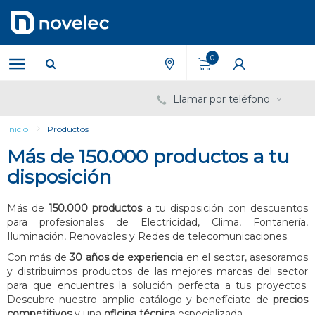
Saltar
Saltar
al
al
contenido
menú
de
0
navegación
Llamar por teléfono
Inicio
Productos
Más de 150.000 productos a tu
disposición
Más de
150.000 productos
a tu disposición con descuentos
para profesionales de Electricidad, Clima, Fontanería,
Iluminación, Renovables y Redes de telecomunicaciones.
Con más de
30 años de experiencia
en el sector, asesoramos
y distribuimos productos de las mejores marcas del sector
para que encuentres la solución perfecta a tus proyectos.
Descubre nuestro amplio catálogo y benefíciate de
precios
competitivos
y una
oficina técnica
especializada.