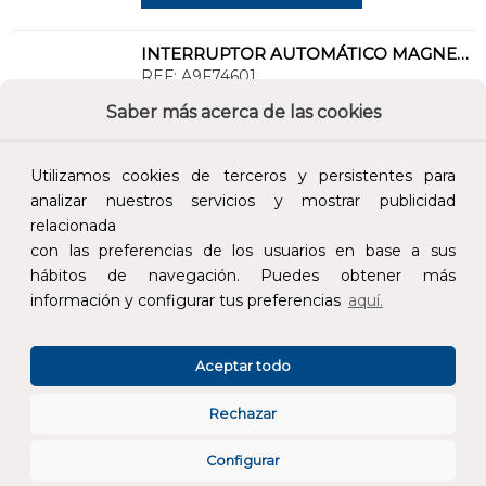
INTERRUPTOR AUTOMÁTICO MAGNETOTÉRMICO iC60N 1P+N 1A CURVA-C
REF:
A9F74601
Saber más acerca de las cookies
Añade al carrito y sigue el proceso de
compra para ver la disponibilidad y los
Utilizamos cookies de terceros y persistentes para
precios para profesionales.
analizar nuestros servicios y mostrar publicidad
165,00 €
relacionada
con las preferencias de los usuarios en base a sus
Impuestos no incluidos.
hábitos de navegación. Puedes obtener más
información y configurar tus preferencias
aquí.
AÑADIR AL CARRITO
Aceptar todo
INTERRUPTOR AUTOMÁTICO MAGNETOTÉRMICO iC60N 1P+N 2A CURVA-C
REF:
A9F74602
Rechazar
Configurar
Añade al carrito y sigue el proceso de