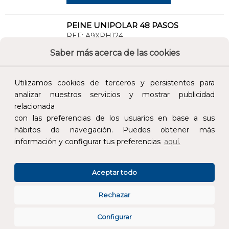
PEINE UNIPOLAR 48 PASOS
REF:
A9XPH124
Saber más acerca de las cookies
Añade al carrito y sigue el proceso de
compra para ver la disponibilidad y los
Utilizamos cookies de terceros y persistentes para
precios para profesionales.
analizar nuestros servicios y mostrar publicidad
36,99 €
relacionada
con las preferencias de los usuarios en base a sus
Impuestos no incluidos.
hábitos de navegación. Puedes obtener más
información y configurar tus preferencias
aquí.
AÑADIR AL CARRITO
Aceptar todo
PEINE UNIPOLAR 1000mm K60N C60 ID
REF:
A9XPH157
Rechazar
Configurar
Añade al carrito y sigue el proceso de