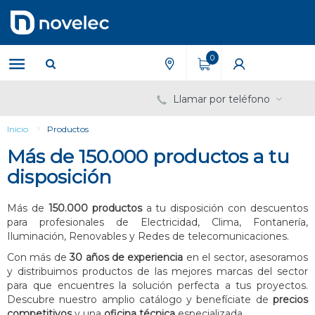
Saltar
Saltar
al
al
contenido
menú
de
0
navegación
Llamar por teléfono
Inicio
Productos
Más de 150.000 productos a tu
disposición
Más de
150.000 productos
a tu disposición con descuentos
para profesionales de Electricidad, Clima, Fontanería,
Iluminación, Renovables y Redes de telecomunicaciones.
Con más de
30 años de experiencia
en el sector, asesoramos
y distribuimos productos de las mejores marcas del sector
para que encuentres la solución perfecta a tus proyectos.
Descubre nuestro amplio catálogo y benefíciate de
precios
competitivos
y una
oficina técnica
especializada.