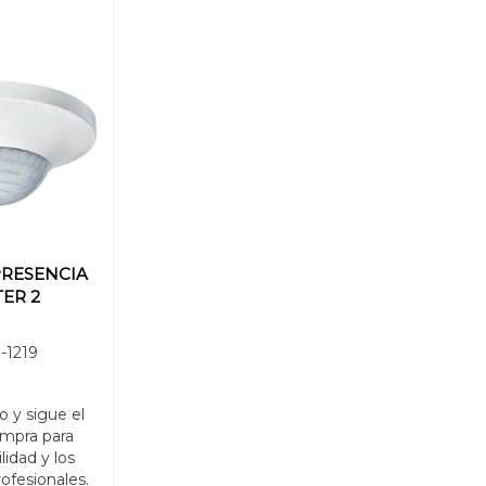
PRESENCIA
ER 2
-1219
o y sigue el
mpra para
ilidad y los
rofesionales.