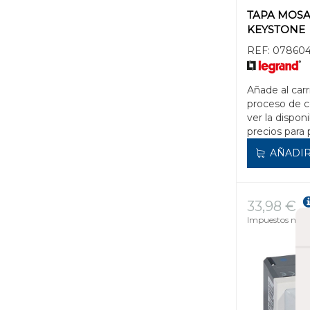
TAPA MOSAI
KEYSTONE
REF:
07860
Añade al carr
proceso de 
ver la disponi
precios para 
AÑADIR
33,98 €
Impuestos no in