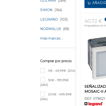
GOLMAR
(269)
AÑADIR
SIMON
(164)
LEGRAND
(103)
40,72 €
Impuestos no in
NORMALUX
(69)
más marcas ...
Comprar por precio
0€ - 49,99€
(204)
50€ - 199,99€
(483)
SEÑALIZA
MOSAIC-II
200€ - 499,99€
REF:
078521
(264)