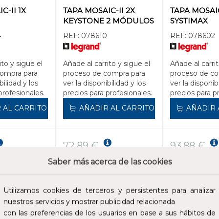
C-II 1X
TAPA MOSAIC-II 2X
TAPA MOSAIC
KEYSTONE 2 MÓDULOS
SYSTIMAX
4
REF:
078610
REF:
078602
ito y sigue el
Añade al carrito y sigue el
Añade al carrit
compra para
proceso de compra para
proceso de co
bilidad y los
ver la disponibilidad y los
ver la disponib
profesionales.
precios para profesionales.
precios para p
 AL CARRITO
AÑADIR AL CARRITO
AÑADIR 
72,89 €
93,88 €
cluidos.
Impuestos no incluidos.
Impuestos no incl
Saber más acerca de las cookies
Utilizamos cookies de terceros y persistentes para analizar
nuestros servicios y mostrar publicidad relacionada
con las preferencias de los usuarios en base a sus hábitos de