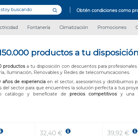
Obtén condiciones como pro
ctricidad
Fontanería
Climatización
Promociones
C
150.000 productos a tu disposició
0 productos
a tu disposición con descuentos para profesionales 
ría, Iluminación, Renovables y Redes de telecomunicaciones.
 años de experiencia
en el sector, asesoramos y distribuimos p
 del sector para que encuentres la solución perfecta a tus proy
io catálogo y benefíciate de
precios competitivos
y una
32,40 €
39,92 €