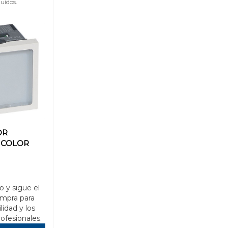
uidos.
OR
BICOLOR
o y sigue el
mpra para
ilidad y los
rofesionales.