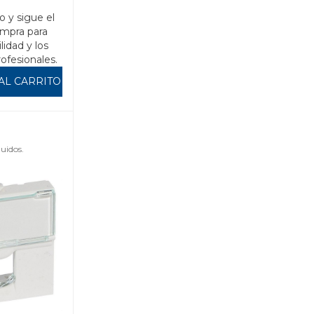
o y sigue el
mpra para
ilidad y los
rofesionales.
AL CARRITO
uidos.