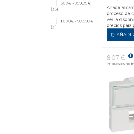
500€ - 999,99€
Añade al carr
(33)
proceso de 
ver la disponi
1.000€ - 99.999€
precios para 
(21)
AÑADIR
8,07 €
Impuestos no in