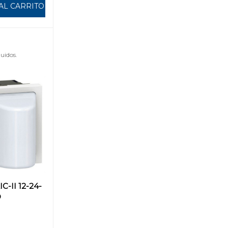
AL CARRITO
uidos.
-II 12-24-
O