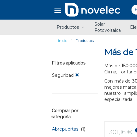
Saltar
Saltar
al
al
contenido
menú
de
Solar
navegación
Productos
Ele
Fotovoltaica
Inicio
Productos
Más de 
Filtros aplicados
Más de
150.00
Clima, Fontane
Seguridad
Con más de
30
mejores marcas
nuestro ampl
especializada.
Comprar por
categoría
Abrepuertas
(1)
301,16 €