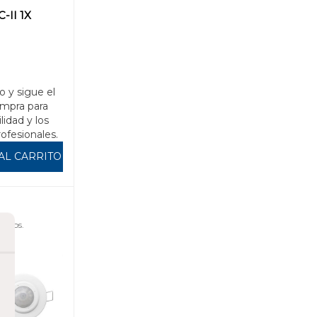
-II 1X
o y sigue el
mpra para
ilidad y los
rofesionales.
AL CARRITO
uidos.