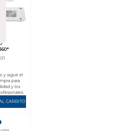
O
360°
01
o y sigue el
mpra para
ilidad y los
rofesionales.
AL CARRITO
uidos.