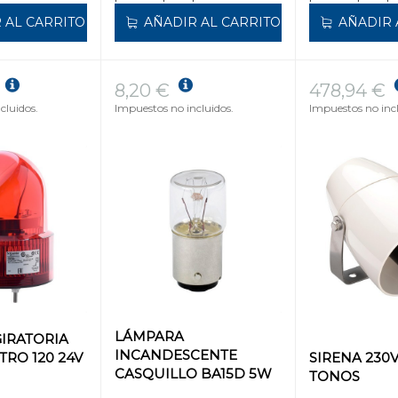
 AL CARRITO
AÑADIR AL CARRITO
AÑADIR 
8,20 €
478,94 €
cluidos.
Impuestos no incluidos.
Impuestos no incl
LÁMPARA
IRATORIA
INCANDESCENTE
TRO 120 24V
SIRENA 230V
CASQUILLO BA15D 5W
TONOS
230V