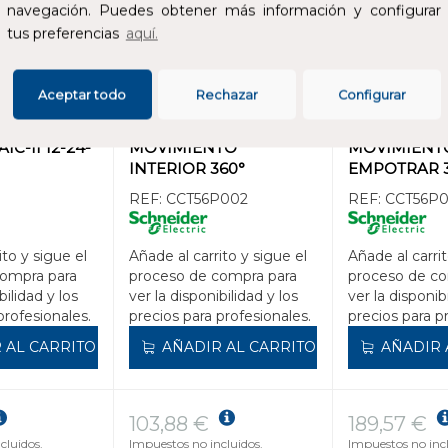
navegación. Puedes obtener más información y configurar
tus preferencias
aquí.
Aceptar todo
Rechazar
Configurar
DETECTOR
DETECTOR
C-II 12-24-
MOVIMIENTO
MOVIMIENT
INTERIOR 360°
EMPOTRAR 
REF:
CCT56P002
REF:
CCT56P0
ito y sigue el
Añade al carrito y sigue el
Añade al carrit
compra para
proceso de compra para
proceso de co
bilidad y los
ver la disponibilidad y los
ver la disponib
profesionales.
precios para profesionales.
precios para p
 AL CARRITO
AÑADIR AL CARRITO
AÑADIR 
103,88 €
189,57 €
cluidos.
Impuestos no incluidos.
Impuestos no incl