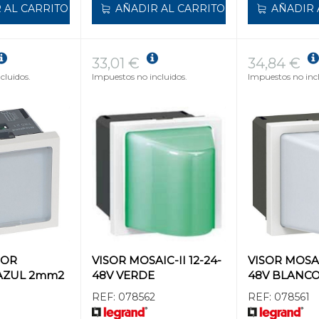
 AL CARRITO
AÑADIR AL CARRITO
AÑADIR 
33,01 €
34,84 €
cluidos.
Impuestos no incluidos.
Impuestos no incl
DOR
VISOR MOSAIC-II 12-24-
VISOR MOSAIC
 AZUL 2mm2
48V VERDE
48V BLANC
REF:
078562
REF:
078561