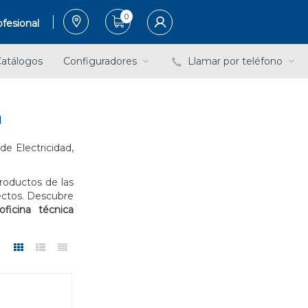
0
fesional
atálogos
Configuradores
Llamar por teléfono
n
de Electricidad,
roductos de las
ectos. Descubre
oficina técnica