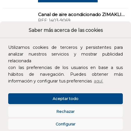
Canal de aire acondicionado ZIMAKLIMA 1403-9069 de alta capacidad ideal para viviendas
REF:
1403-9069
Saber más acerca de las cookies
Añade al carrito y sigue el proceso de
compra para ver la disponibilidad y los
Utilizamos cookies de terceros y persistentes para
precios para profesionales.
analizar nuestros servicios y mostrar publicidad
8,07 €
relacionada
con las preferencias de los usuarios en base a sus
Impuestos no incluidos.
hábitos de navegación. Puedes obtener más
información y configurar tus preferencias
aquí.
AÑADIR AL CARRITO
Aceptar todo
Canal de aire acondicionado ZIMAKLIMA 1403-6506 mediana ideal para viviendas
REF:
1403-6506
Rechazar
Configurar
Añade al carrito y sigue el proceso de