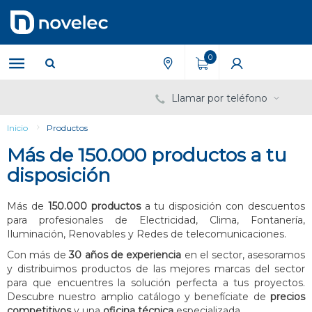
Saltar
Saltar
al
al
contenido
menú
de
0
navegación
Llamar por teléfono
Inicio
Productos
Más de 150.000 productos a tu
disposición
Más de
150.000 productos
a tu disposición con descuentos
para profesionales de Electricidad, Clima, Fontanería,
Iluminación, Renovables y Redes de telecomunicaciones.
Con más de
30 años de experiencia
en el sector, asesoramos
y distribuimos productos de las mejores marcas del sector
para que encuentres la solución perfecta a tus proyectos.
Descubre nuestro amplio catálogo y benefíciate de
precios
competitivos
y una
oficina técnica
especializada.