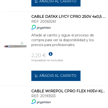
AÑADIR AL CARRITO
CABLE DATAX LIYCY CPRO 250V 4x0,5 (SE SUMINISTRA EN BOBINA)
REF:
20063261
Añade al carrito y sigue el proceso de
compra para ver la disponibilidad y los
precios para profesionales.
2,20 €
Impuestos no incluidos.
AÑADIR AL CARRITO
CABLE WIREPOL CPRO FLEX H05V-K(500V)-H07V-K(750V)1x1,5 GR(SE SUMINISTRA CJ.200m)
REF:
20193533