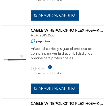
Impuestos no incluidos.
AÑADIR AL CARRITO
CABLE WIREPOL CPRO FLEX H05V-K(500V)-H07V-K(750V)1x1,5 NG(SE SUMINISTRA CJ.200m)
REF:
20193535
Añade al carrito y sigue el proceso de
compra para ver la disponibilidad y los
precios para profesionales.
0,64 €
Impuestos no incluidos.
AÑADIR AL CARRITO
CABLE WIREPOL CPRO FLEX H05V-K(500V)-H07V-K(750V)1x1,5 BL(SE SUMINISTRA CJ.200m)