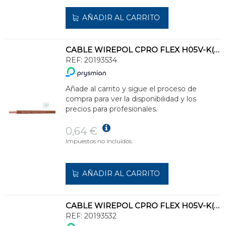
AÑADIR AL CARRITO
CABLE WIREPOL CPRO FLEX H05V-K(500V)-H07V-K(750V)1x1,5 MR(SE SUMINISTRA CJ.200m)
REF:
20193534
Añade al carrito y sigue el proceso de
compra para ver la disponibilidad y los
precios para profesionales.
0,64 €
Impuestos no incluidos.
AÑADIR AL CARRITO
CABLE WIREPOL CPRO FLEX H05V-K(500V)-H07V-K(750V)1x1,5 AZ(SE SUMINISTRA CJ.200m)
REF:
20193532