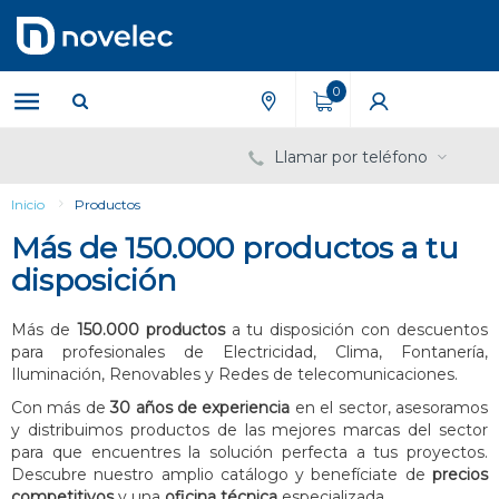
Saltar
Saltar
al
al
contenido
menú
de
0
navegación
Llamar por teléfono
Inicio
Productos
Más de 150.000 productos a tu
disposición
Más de
150.000 productos
a tu disposición con descuentos
para profesionales de Electricidad, Clima, Fontanería,
Iluminación, Renovables y Redes de telecomunicaciones.
Con más de
30 años de experiencia
en el sector, asesoramos
y distribuimos productos de las mejores marcas del sector
para que encuentres la solución perfecta a tus proyectos.
Descubre nuestro amplio catálogo y benefíciate de
precios
competitivos
y una
oficina técnica
especializada.