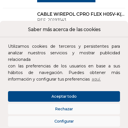
CABLE WIREPOL CPRO FLEX H05V-K(500V)-H07V-K(750V)1x2,5 NG(SE SUMINISTRA CJ.200m)
REF:
20193543
Saber más acerca de las cookies
Añade al carrito y sigue el proceso de
compra para ver la disponibilidad y los
Utilizamos cookies de terceros y persistentes para
precios para profesionales.
analizar nuestros servicios y mostrar publicidad
1,10 €
relacionada
con las preferencias de los usuarios en base a sus
Impuestos no incluidos.
hábitos de navegación. Puedes obtener más
información y configurar tus preferencias
aquí.
AÑADIR AL CARRITO
Aceptar todo
CBL.WIREPOL CPRO FLEX H05V-K(500V)-H07V-K(750V)1G4 AM./VD(SE SUMINISTRA CJ.100m)
REF:
20193544
Rechazar
Configurar
Añade al carrito y sigue el proceso de