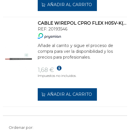
AÑADIR AL CARRITO
CABLE WIREPOL CPRO FLEX H05V-K(500V)-H07V-K(750V)1x4 GR(SE SUMINISTRA CJ.100m)
REF:
20193546
Añade al carrito y sigue el proceso de
compra para ver la disponibilidad y los
precios para profesionales.
1,68 €
Impuestos no incluidos.
AÑADIR AL CARRITO
Ordenar por: