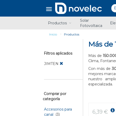
Saltar
Saltar
al
al
contenido
menú
de
Solar
navegación
Productos
Ele
Fotovoltaica
Inicio
Productos
Más de 
Filtros aplicados
Más de
150.00
Clima, Fontane
JIMTEN
Con más de
30
mejores marcas
nuestro ampl
especializada.
Comprar por
categoría
Accesorios para
6,39 €
canal
(3)