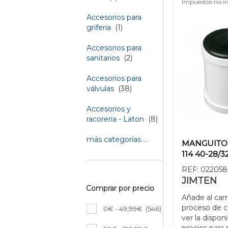
Impuestos no in
Accesorios para
griferia
(1)
Accesorios para
sanitarios
(2)
Accesorios para
válvulas
(38)
Accesorios y
racoreria - Laton
(8)
más categorías ...
MANGUITO 
114 40-28/3
REF:
022058
JIMTEN
Comprar por precio
Añade al carr
proceso de 
0€ - 49,99€
(546)
ver la disponi
precios para 