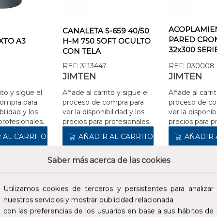
ACOPLAMIE
CANALETA S-659 40/50
PARED CROM
XTO A3
H-M 750 SOFT OCULTO
32x300 SERI
CON TELA
ORO
REF:
3113447
REF:
030008
JIMTEN
JIMTEN
ito y sigue el
Añade al carrito y sigue el
Añade al carrit
compra para
proceso de compra para
proceso de co
bilidad y los
ver la disponibilidad y los
ver la disponib
profesionales.
precios para profesionales.
precios para p
 AL CARRITO
AÑADIR AL CARRITO
AÑADIR 
Saber más acerca de las cookies
2,49 €
2,61 €
cluidos.
Impuestos no incluidos.
Impuestos no incl
Utilizamos cookies de terceros y persistentes para analizar
nuestros servicios y mostrar publicidad relacionada
con las preferencias de los usuarios en base a sus hábitos de