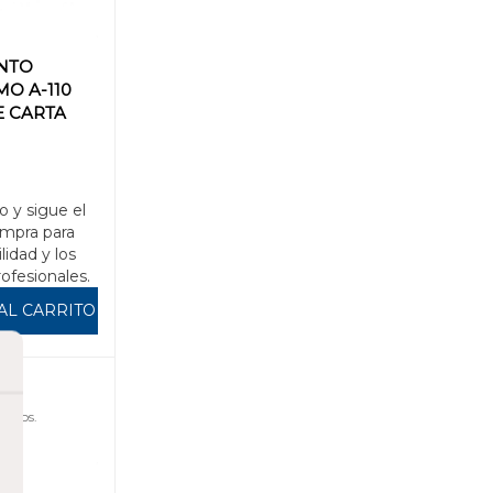
NTO
O A-110
E CARTA
o y sigue el
mpra para
ilidad y los
rofesionales.
AL CARRITO
uidos.