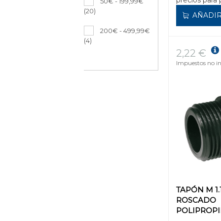
50€ - 199,99€
(20)
AÑADIR
200€ - 499,99€
(4)
2,22 €
Impuestos no in
TAPÓN M 1.1
ROSCADO
POLIPROP