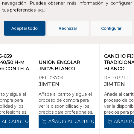
navegación. Puedes obtener más información y configurar
tus preferencias
aquí.
Aceptar todo
Rechazar
Configurar
S-659
GANCHO FI
40/50 H-M
UNIÓN ENCOLAR
TRADICIONA
m CON TELA
JNC25 BLANCO
BLANCO
REF:
037031
REF:
037111
JIMTEN
JIMTEN
ito y sigue el
Añade al carrito y sigue el
Añade al carrit
compra para
proceso de compra para
proceso de co
bilidad y los
ver la disponibilidad y los
ver la disponib
profesionales.
precios para profesionales.
precios para p
 AL CARRITO
AÑADIR AL CARRITO
AÑADIR 