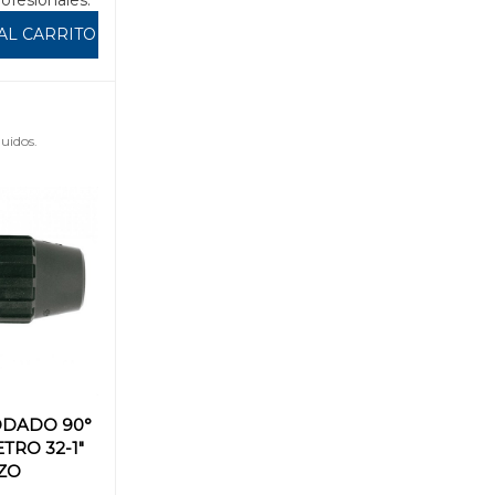
AL CARRITO
uidos.
ODADO 90°
ETRO 32-1"
ZO