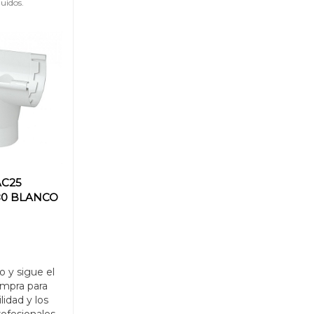
uidos.
AC25
80 BLANCO
o y sigue el
mpra para
ilidad y los
rofesionales.