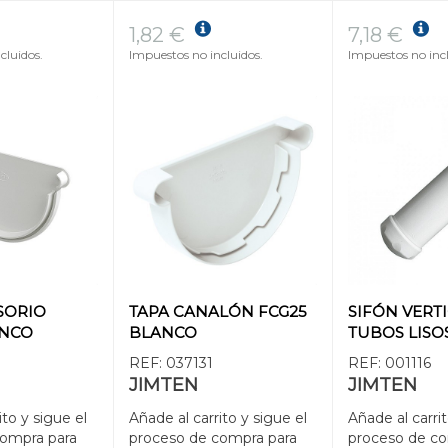
1,82 €
7,18 €
cluidos.
Impuestos no incluidos.
Impuestos no incl
SORIO
TAPA CANALÓN FCG25
SIFÓN VERTI
ANCO
BLANCO
TUBOS LISOS 
REF:
037131
REF:
001116
JIMTEN
JIMTEN
ito y sigue el
Añade al carrito y sigue el
Añade al carrit
compra para
proceso de compra para
proceso de co