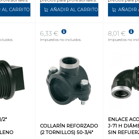
 AL CARRITO
AÑADIR AL CARRITO
AÑADIR 
6,33 €
8,01 €
cluidos.
Impuestos no incluidos.
Impuestos no incl
/2"
ENLACE AC
COLLARÍN REFORZADO
J-71 H DIÁM
ILENO
(2 TORNILLOS) 50-3/4"
SIN REFUER