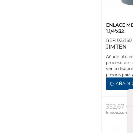
ENLACE MI
1.1/4"x32
REF:
022160
JIMTEN
Añade al carr
proceso de 
ver la disponi
precios para 
AÑADIR
352,67 €
Impuestos no in