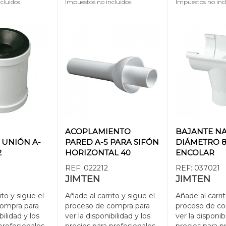
cluidos.
Impuestos no incluidos.
Impuestos no incl
ACOPLAMIENTO
BAJANTE N
UNIÓN A-
PARED A-5 PARA SIFÓN
DIÁMETRO 
2
HORIZONTAL 40
ENCOLAR
REF:
022212
REF:
037021
JIMTEN
JIMTEN
ito y sigue el
Añade al carrito y sigue el
Añade al carrit
compra para
proceso de compra para
proceso de co
bilidad y los
ver la disponibilidad y los
ver la disponib
profesionales.
precios para profesionales.
precios para p