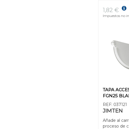
1,82 €
Impuestos no in
TAPA ACCE
FGN25 BL
REF:
037121
JIMTEN
Añade al carr
proceso de 