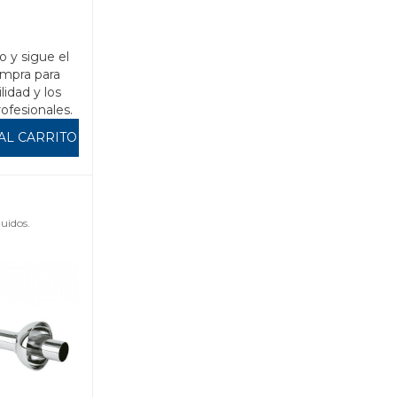
o y sigue el
mpra para
ilidad y los
rofesionales.
AL CARRITO
uidos.