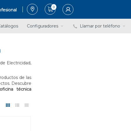
0
fesional
atálogos
Configuradores
Llamar por teléfono
n
de Electricidad,
roductos de las
ectos. Descubre
oficina técnica