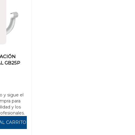
JACIÓN
L GB25P
o y sigue el
mpra para
ilidad y los
rofesionales.
AL CARRITO