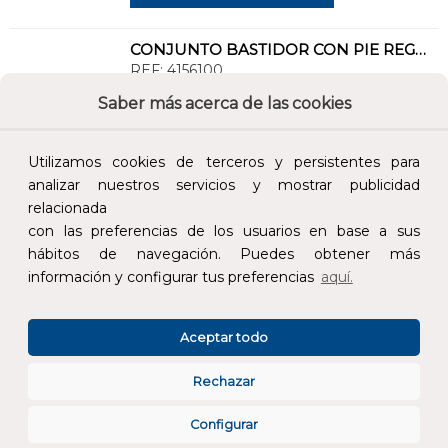
CONJUNTO BASTIDOR CON PIE REGULABLE PARA BAÑERA MITTA 75cm
REF:
4156100
Saber más acerca de las cookies
Añade al carrito y sigue el proceso de
compra para ver la disponibilidad y los
Utilizamos cookies de terceros y persistentes para
precios para profesionales.
analizar nuestros servicios y mostrar publicidad
53,30 €
relacionada
con las preferencias de los usuarios en base a sus
Impuestos no incluidos.
hábitos de navegación. Puedes obtener más
información y configurar tus preferencias
aquí.
AÑADIR AL CARRITO
Aceptar todo
ASIENTO EMMA SLIM FIJO
REF:
5166401
Rechazar
Configurar
Añade al carrito y sigue el proceso de