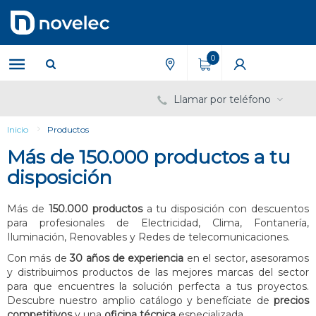
Saltar
Saltar
al
al
contenido
menú
de
0
navegación
Llamar por teléfono
Inicio
Productos
Más de 150.000 productos a tu
disposición
Más de
150.000 productos
a tu disposición con descuentos
para profesionales de Electricidad, Clima, Fontanería,
Iluminación, Renovables y Redes de telecomunicaciones.
Con más de
30 años de experiencia
en el sector, asesoramos
y distribuimos productos de las mejores marcas del sector
para que encuentres la solución perfecta a tus proyectos.
Descubre nuestro amplio catálogo y benefíciate de
precios
competitivos
y una
oficina técnica
especializada.