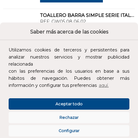
TOALLERO BARRA SIMPLE SERIE ITALICA LATÓN
REF:
GW05 08 06 02
Saber más acerca de las cookies
Añade al carrito y sigue el proceso de
compra para ver la disponibilidad y los
Utilizamos cookies de terceros y persistentes para
precios para profesionales.
analizar nuestros servicios y mostrar publicidad
40,50 €
relacionada
con las preferencias de los usuarios en base a sus
Impuestos no incluidos.
hábitos de navegación. Puedes obtener más
información y configurar tus preferencias
aquí.
AÑADIR AL CARRITO
Aceptar todo
PERCHA DOBLE SERIE GERUNDA INOXIDABLE 304
REF:
GW05 01 04 01
Rechazar
Configurar
Añade al carrito y sigue el proceso de