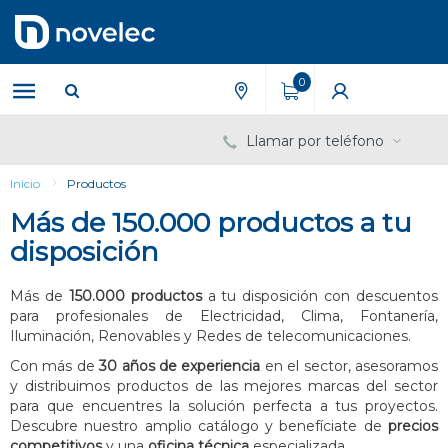
Saltar
Saltar
al
al
contenido
menú
de
0
navegación
Llamar por teléfono
Inicio
Productos
Más de 150.000 productos a tu
disposición
Más de
150.000 productos
a tu disposición con descuentos
para profesionales de Electricidad, Clima, Fontanería,
Iluminación, Renovables y Redes de telecomunicaciones.
Con más de
30 años de experiencia
en el sector, asesoramos
y distribuimos productos de las mejores marcas del sector
para que encuentres la solución perfecta a tus proyectos.
Descubre nuestro amplio catálogo y benefíciate de
precios
competitivos
y una
oficina técnica
especializada.