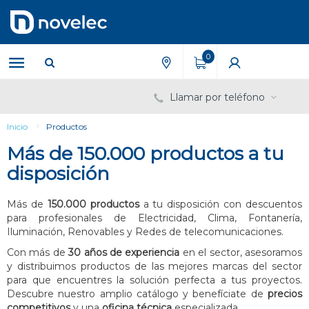
Saltar
Saltar
al
al
contenido
menú
de
0
navegación
Llamar por teléfono
Inicio
Productos
Más de 150.000 productos a tu
disposición
Más de
150.000 productos
a tu disposición con descuentos
para profesionales de Electricidad, Clima, Fontanería,
Iluminación, Renovables y Redes de telecomunicaciones.
Con más de
30 años de experiencia
en el sector, asesoramos
y distribuimos productos de las mejores marcas del sector
para que encuentres la solución perfecta a tus proyectos.
Descubre nuestro amplio catálogo y benefíciate de
precios
competitivos
y una
oficina técnica
especializada.