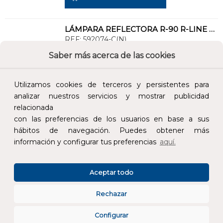
LÁMPARA REFLECTORA R-90 R-LINE LED 12W E27 3K
REF:
592074-C(N)
Saber más acerca de las cookies
Añade al carrito y sigue el proceso de
compra para ver la disponibilidad y los
Utilizamos cookies de terceros y persistentes para
precios para profesionales.
analizar nuestros servicios y mostrar publicidad
relacionada
16,65 €
con las preferencias de los usuarios en base a sus
Impuestos no incluidos.
hábitos de navegación. Puedes obtener más
información y configurar tus preferencias
aquí.
AÑADIR AL CARRITO
Aceptar todo
ROLLO TIRA LED 5m FINE 41 24 VDC 14,4W/m 3000K IP20
REF:
41300-5
Rechazar
Configurar
Añade al carrito y sigue el proceso de