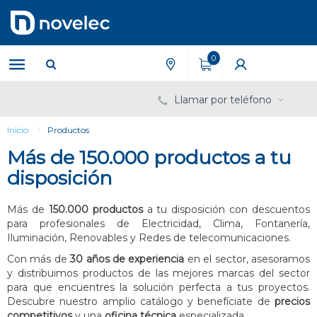
Saltar
Saltar
al
al
contenido
menú
de
0
navegación
Llamar por teléfono
Inicio
Productos
Más de 150.000 productos a tu
disposición
Más de
150.000 productos
a tu disposición con descuentos
para profesionales de Electricidad, Clima, Fontanería,
Iluminación, Renovables y Redes de telecomunicaciones.
Con más de
30 años de experiencia
en el sector, asesoramos
y distribuimos productos de las mejores marcas del sector
para que encuentres la solución perfecta a tus proyectos.
Descubre nuestro amplio catálogo y benefíciate de
precios
competitivos
y una
oficina técnica
especializada.