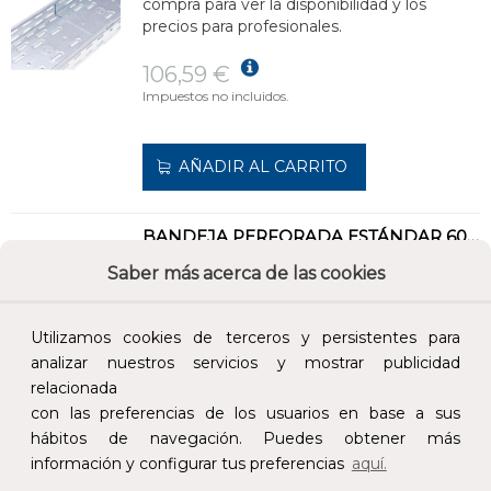
compra para ver la disponibilidad y los
precios para profesionales.
106,59 €
Impuestos no incluidos.
AÑADIR AL CARRITO
BANDEJA PERFORADA ESTÁNDAR 60x600 GALVANIZADO SENZIMIR
REF:
CMPS660
Saber más acerca de las cookies
Añade al carrito y sigue el proceso de
Utilizamos cookies de terceros y persistentes para
compra para ver la disponibilidad y los
analizar nuestros servicios y mostrar publicidad
precios para profesionales.
relacionada
con las preferencias de los usuarios en base a sus
122,78 €
hábitos de navegación. Puedes obtener más
Impuestos no incluidos.
información y configurar tus preferencias
aquí.